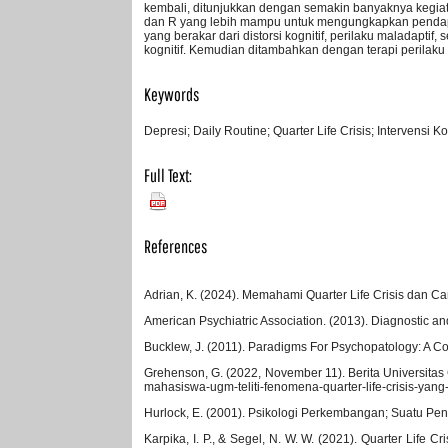
kembali, ditunjukkan dengan semakin banyaknya kegiat
dan R yang lebih mampu untuk mengungkapkan pendapatny
yang berakar dari distorsi kognitif, perilaku maladaptif,
kognitif. Kemudian ditambahkan dengan terapi perilaku
Keywords
Depresi; Daily Routine; Quarter Life Crisis; Intervensi Ko
Full Text:
PDF
References
Adrian, K. (2024). Memahami Quarter Life Crisis dan C
American Psychiatric Association. (2013). Diagnostic and
Bucklew, J. (2011). Paradigms For Psychopatology: A Con
Grehenson, G. (2022, November 11). Berita Universitas 
mahasiswa-ugm-teliti-fenomena-quarter-life-crisis-ya
Hurlock, E. (2001). Psikologi Perkembangan; Suatu Pen
Karpika, I. P., & Segel, N. W. W. (2021). Quarter Life