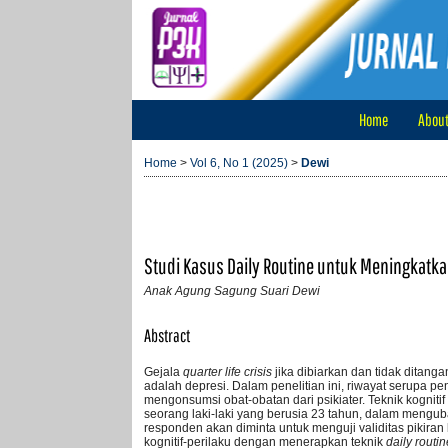
Home
Abou
Home
>
Vol 6, No 1 (2025)
>
Dewi
Studi Kasus Daily Routine untuk Meningkatka
Anak Agung Sagung Suari Dewi
Abstract
Gejala
quarter life crisis
jika dibiarkan dan tidak ditang
adalah depresi. Dalam penelitian ini, riwayat serupa 
mengonsumsi obat-obatan dari psikiater. Teknik kognit
seorang laki-laki yang berusia 23 tahun, dalam menguba
responden akan diminta untuk menguji validitas pikiran
kognitif-perilaku dengan menerapkan teknik
daily routin