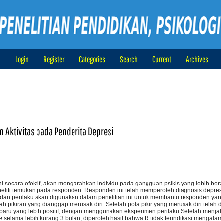
t
Login
Register
Categories
Search
Current
Archives
n Aktivitas pada Penderita Depresi
ani secara efektif, akan mengarahkan individu pada gangguan psikis yang lebih ber
peneliti temukan pada responden. Responden ini telah memperoleh diagnosis depre
if dan perilaku akan digunakan dalam penelitian ini untuk membantu responden y
h pikiran yang dianggap merusak diri. Setelah pola pikir yang merusak diri telah 
 baru yang lebih positif, dengan menggunakan eksperimen perilaku.Setelah menjal
e
selama lebih kurang 3 bulan, diperoleh hasil bahwa R tidak terindikasi mengalam