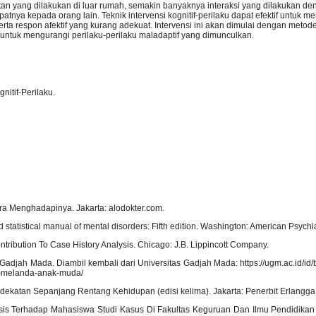
an yang dilakukan di luar rumah, semakin banyaknya interaksi yang dilakukan de
a kepada orang lain. Teknik intervensi kognitif-perilaku dapat efektif untuk m
 serta respon afektif yang kurang adekuat. Intervensi ini akan dimulai dengan metode
 untuk mengurangi perilaku-perilaku maladaptif yang dimunculkan.
gnitif-Perilaku.
ara Menghadapinya. Jakarta: alodokter.com.
 statistical manual of mental disorders: Fifth edition. Washington: American Psychia
tribution To Case History Analysis. Chicago: J.B. Lippincott Company.
Gadjah Mada. Diambil kembali dari Universitas Gadjah Mada: https://ugm.ac.id/id/b
ng-melanda-anak-muda/
dekatan Sepanjang Rentang Kehidupan (edisi kelima). Jakarta: Penerbit Erlangga
 Crisis Terhadap Mahasiswa Studi Kasus Di Fakultas Keguruan Dan Ilmu Pendidikan 