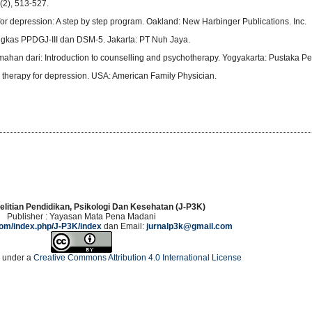
(2), 513-527.
or depression: A step by step program. Oakland: New Harbinger Publications. Inc.
ingkas PPDGJ-III dan DSM-5. Jakarta: PT Nuh Jaya.
emahan dari: Introduction to counselling and psychotherapy. Yogyakarta: Pustaka Pel
ve therapy for depression. USA: American Family Physician.
elitian Pendidikan, Psikologi Dan Kesehatan (J-P3K)
Publisher : Yayasan Mata Pena Madani
.com/index.php/J-P3K/index
dan Email:
jurnalp3k@gmail.com
d under a
Creative Commons Attribution 4.0 International License