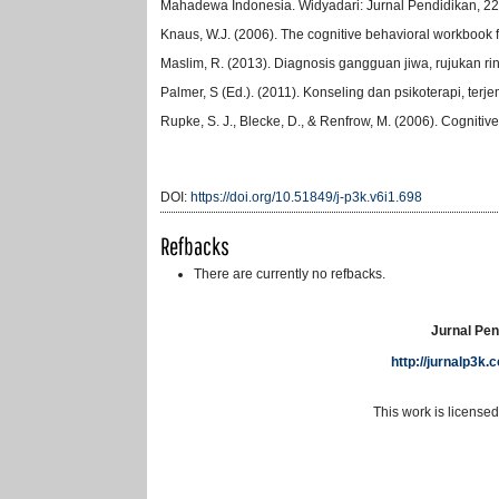
Mahadewa Indonesia. Widyadari: Jurnal Pendidikan, 22
Knaus, W.J. (2006). The cognitive behavioral workbook f
Maslim, R. (2013). Diagnosis gangguan jiwa, rujukan r
Palmer, S (Ed.). (2011). Konseling dan psikoterapi, terj
Rupke, S. J., Blecke, D., & Renfrow, M. (2006). Cogniti
DOI:
https://doi.org/10.51849/j-p3k.v6i1.698
Refbacks
There are currently no refbacks.
Jurnal Pen
http://jurnalp3k
This work is license