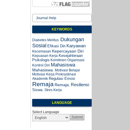
Journal Help
KEYWORDS
Dukungan
Diabetes Melitus.
Sosial
Karyawan
Efikasi Diri
Kepercayaan Diri
Kecemasan
Kesejahteraan
Kepuasan Kerja
Psikologis
Komitmen Organisasi
Mahasiswa
Kontrol Diri
Mahasiswa.
Motivasi Belajar
Motivasi Kerja
Prokrastinasi
Regulasi Emosi
Akademik
Remaja
Resiliensi
Remaja.
Siswa.
Stres Kerja
LANGUAGE
Select Language