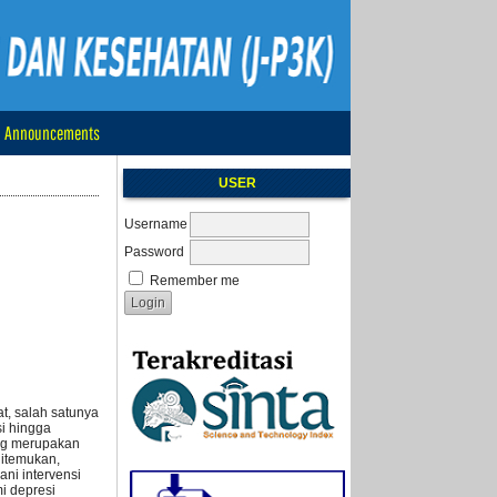
Announcements
USER
Username
Password
Remember me
at, salah satunya
si hingga
ang merupakan
ditemukan,
ani intervensi
i depresi