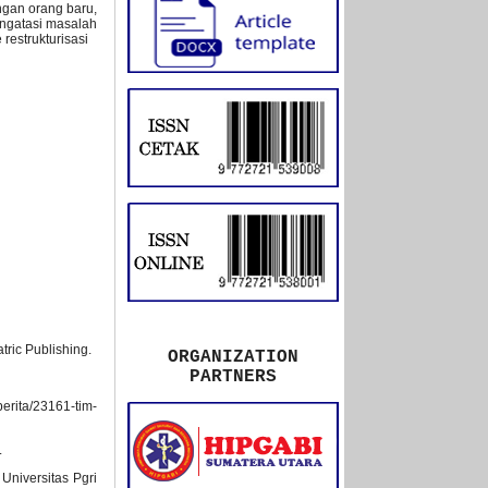
ngan orang baru,
engatasi masalah
 restrukturisasi
tric Publishing.
ORGANIZATION
PARTNERS
erita/23161-tim-
.
Universitas Pgri