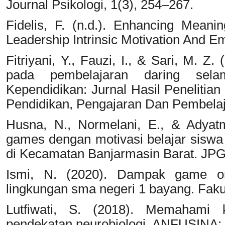
Journal Psikologi, 1(3), 254–267.
Fidelis, F. (n.d.). Enhancing Meani
Leadership Intrinsic Motivation And E
Fitriyani, Y., Fauzi, I., & Sari, M. Z
pada pembelajaran daring sela
Kependidikan: Jurnal Hasil Penelitia
Pendidikan, Pengajaran Dan Pembelaj
Husna, N., Normelani, E., & Adyat
games dengan motivasi belajar sisw
di Kecamatan Banjarmasin Barat. JPG 
Ismi, N. (2020). Dampak game onl
lingkungan sma negeri 1 bayang. Fakul
Lutfiwati, S. (2018). Memahami 
pendekatan neurobiologi. ANFUSINA: J