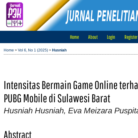
Home
About
Login
Register
Home
>
Vol 6, No 1 (2025)
>
Husniah
Intensitas Bermain Game Online terha
PUBG Mobile di Sulawesi Barat
Husniah Husniah, Eva Meizara Puspit
Abstract