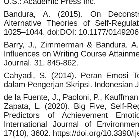
U.S.: Academic Press Inc.
Bandura, A. (2015). On Deconstr
Alternative Theories of Self-Regul
1025–1044. doi:DOI: 10.1177/014920
Barry, J., Zimmerman & Bandura, A. 
Influences on Writing Course Attainm
Journal, 31, 845-862.
Cahyadi, S. (2014). Peran Emosi T
dalam Pengerjan Skripsi. Indonesian Jo
de la Fuente, J., Paoloni, P., Kauffman
Zapata, L. (2020). Big Five, Self-Re
Predictors of Achievement Emoti
International Journal of Environme
17(10), 3602. https://doi.org/10.3390/