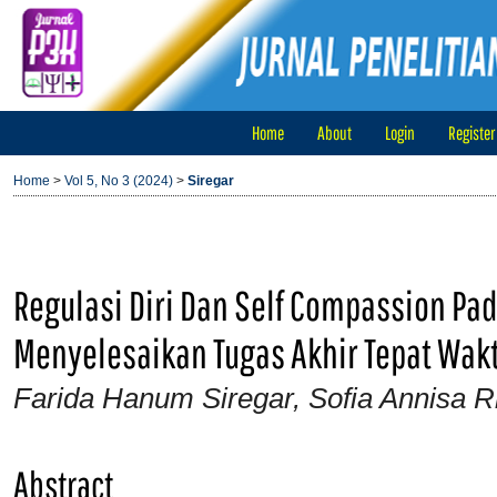
Home
About
Login
Register
Home
>
Vol 5, No 3 (2024)
>
Siregar
Regulasi Diri Dan Self Compassion P
Menyelesaikan Tugas Akhir Tepat Wak
Farida Hanum Siregar, Sofia Annisa R
Abstract