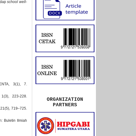
hadap
school well-
ENTA, 3(1), 7.
 1(3), 223-228.
ORGANIZATION
PARTNERS
, 21(5), 719–725.
: Buletin Ilmiah