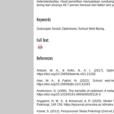
heterokedasitas. Hasil penelitian menyatakan sumbang
being
dan sisanya 48.7 persen berasal dari faktor lain yang
Keywords
Dukungan Sosial; Optimisme; School Well-Being.
Full Text:
PDF
References
Ahkam, M. A., & Arifin, N. A. I. (2017). Opt
https://doi.org/10.26858/talenta.v3i1.13182
Alwi, M. A., & Fakhri, N. (2022). School well-be
https://doi.org/10.26858/jtm.v1i3.33281
Andersson, G. (1996). The benefits of optimism: A meta-a
https://doi.org/10.1016/0191-8869(96)00118-3
Anggreni, N. M. S., & Immanuel, A. P. (2020). Model 
Psikologi, 146 156. https://ejournal.uinsuska.ac.id/index
Azwar, S. (2012). Penyusunan Skala Psikologi (2nd ed.).