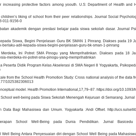
or increasing protective factors among yoouth. U.S: Department of Health and
g children’s liking of school from their peer relationships. Journal Social Psycholo
218-011-9156-0
ibatan akademik dengan prestasi belajar pada siswa sekolah dasar. Journal Psik
il Kepada Siswa, Begini Penjelasan Guru BK SMAN 1 Pinrang. Diakses pada 19 J
ak-berlaku-adil-kepada-siswa-begini-penjelasan-guru-bk-sman-1-pinrang
a Merdeka, Ini Potret SMA Pinogu yang Memprihatinkan. Diakses pada 18 Ja
esia-merdeka-ini-potret-sma-pinogu-yang-memprihatinkan
 Peserta Didik Program Kelas Akselerasi di SMA Negeri 8 Yogyakarta, Psikopeda
5
cale from the School Health Promotion Study: Cross national analysis of the data f
0.1177/1025382306013
onceptual model. Health Promotion International,17,79–87. https://doi.org/10.1093
 dari School well-being pada Siswa Sekolah Menengah Kejuruan di Semarang. Jurnal 
Data Bagi Mahasiswa dan Umum. Yogyakarta :Andi Offset. http://ucs.sulsellib.
erapan School Well-Being pada Dunia Pendidikan. Jurnal Basicedu 5
ool Well Being Antara Penyesuaian diri dengan School Well Being pada Mahasiswa