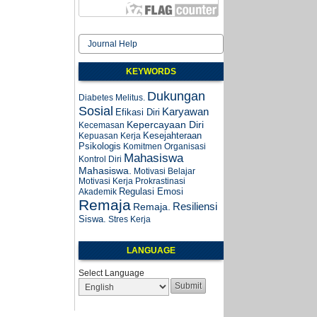
Journal Help
KEYWORDS
Dukungan
Diabetes Melitus.
Sosial
Karyawan
Efikasi Diri
Kepercayaan Diri
Kecemasan
Kesejahteraan
Kepuasan Kerja
Psikologis
Komitmen Organisasi
Mahasiswa
Kontrol Diri
Mahasiswa.
Motivasi Belajar
Motivasi Kerja
Prokrastinasi
Regulasi Emosi
Akademik
Remaja
Resiliensi
Remaja.
Siswa.
Stres Kerja
LANGUAGE
Select Language