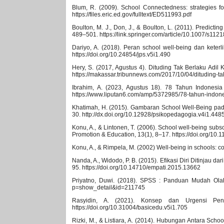
Blum, R. (2009). School Connectedness: strategies f
https://files.eric.ed.gov/fulltext/ED511993.pdf
Boulton, M. J., Don, J., & Boulton, L. (2011). Predictin
489–501. https://link.springer.com/article/10.1007/s11
Dariyo, A. (2018). Peran school well-being dan keterl
https://doi.org/10.24854/jps.v5i1.490
Hery, S. (2017, Agustus 4). Dituding Tak Berlaku Ad
https://makassar.tribunnews.com/2017/10/04/dituding-t
Ibrahim, A. (2023, Agustus 18). 78 Tahun Indonesi
https://www.liputan6.com/amp/5372985/78-tahun-indon
Khatimah, H. (2015). Gambaran School Well-Being pada
30. http://dx.doi.org/10.12928/psikopedagogia.v4i1.448
Konu, A., & Lintonen, T. (2006). School well-being subs
Promotion & Education, 13(1), 8–17. https://doi.org/1
Konu, A., & Rimpela, M. (2002) Well-being in schools: c
Nanda, A., Widodo, P. B. (2015). Efikasi Diri Ditinjau
95. https://doi.org/10.14710/empati.2015.13662
Priyatno, Duwi. (2018). SPSS : Panduan Mudah Olah 
p=show_detail&id=211745
Rasyidin, A. (2021). Konsep dan Urgensi Pen
https://doi.org/10.31004/basicedu.v5i1.705
Rizki, M., & Listiara, A. (2014). Hubungan Antara Sch