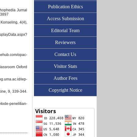
Publication Ethics
chophedia Jurnal
/3897
Access Submission
 Konseling, 4(4),
Editorial Team
layData.aspx?
Reviewers
Contact Us
mehub.com/opac-
Visitor Stats
 classroom Oxford
Author Fees
g.uma.ac.id/wp-
Copyright Notice
ine, 9, 339-344.
tode-penelitian-