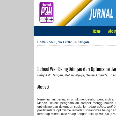
Home
Abou
Home
>
Vol 6, No 1 (2025)
>
Tarigan
School Well Being Ditinjau dari Optimisme 
Beby Astri Tarigan, Melisa Wijaya, Devita Amanda, Tri 
Abstract
Penelitian ini bertujuan untuk mengetahui pengaruh a
Medan. Teknik pengambilan sampel menggunakan tek
optimisme dan dukungan sosial terhadap
school well b
positif antara optimisme terhadap
school well being
deng
terhadap
school well being
dengan nilai (p =0,000 (p<0,0