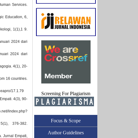
 Human Services.
gic Education, 6,
ologi, 1(1),1 9.
anuari 2024 dari
nuari 2024 dari
gogia. 4(1), 20-
rom 16 countries.
/heapro/17.1.79
Screening For Plagiarism
Empati. 4(3), 90-
net//index.php?
Focus & Scope
(1), 376-382.
Author Guidelines
. Jurnal Empati,