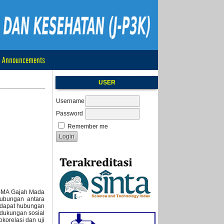
Announcements
USER
Username
Password
Remember me
SMA Gajah Mada
hubungan antara
erdapat hubungan
 dukungan sosial
okorelasi dan uji