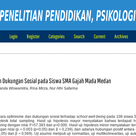
t
Login
Register
Categories
Search
Current
Archives
dan Dukungan Sosial pada Siswa SMA Gajah Mada Medan
Nanda Wiswamitra, Rina Mirza, Nur Afni Safarina
ntara optimisme dan dukungan sosial terhadap
school well-being
pada 108 siswa 
nik total sampling. Hasil uji hipotesis mayor menyatakan bahwa terdapat 
eing
dengan nilai F=57.383 dan p=0.000. Hasil uji hipotesis minor menyatakan t
an nilai (p = 0.003 (p<0.05) dan β = 0,239), dan adanya hubungan positif antara
5) dan β = 0,569). Uji asumsi meliputi uji normalitas, uji multikolinearitas, uji aut