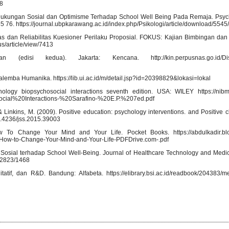
98
an Dukungan Sosial dan Optimisme Terhadap School Well Being Pada Remaja. Psy
 76. https://journal.ubpkarawang.ac.id/index.php/Psikologi/article/download/5545
iditas dan Reliabilitas Kuesioner Perilaku Proposial. FOKUS: Kajian Bimbingan dan
us/article/view/7413
 (edisi kedua). Jakarta: Kencana. http://kin.perpusnas.go.id/Disp
 Salemba Humanika. https://lib.ui.ac.id/m/detail.jsp?id=20398829&lokasi=lokal
hology biopsychosocial interactions seventh edition. USA: WILEY https://nib
ocial%20Interactions-%20Sarafino-%20E.P.%207ed.pdf
, & Linkins, M. (2009). Positive education: psychology interventions. and Positive
10.4236/jss.2015.39003
 To Change Your Mind and Your Life. Pocket Books. https://abdulkadir.blo
-How-to-Change-Your-Mind-and-Your-Life-PDFDrive.com-.pdf
Sosial terhadap School Well-Being. Journal of Healthcare Technology and Medic
d/2823/1468
tatif, dan R&D. Bandung: Alfabeta. https://elibrary.bsi.ac.id/readbook/204383/me