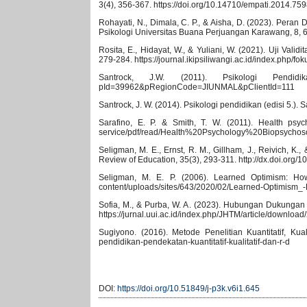
3(4), 356-367. https://doi.org/10.14710/empati.2014.75
Rohayati, N., Dimala, C. P., & Aisha, D. (2023). Per
Psikologi Universitas Buana Perjuangan Karawang, 8, 65
Rosita, E., Hidayat, W., & Yuliani, W. (2021). Uji Val
279-284. https://journal.ikipsiliwangi.ac.id/index.php/fok
Santrock, J.W. (2011). Psikologi Pendidikan
pId=39962&pRegionCode=JIUNMAL&pClientId=111
Santrock, J. W. (2014). Psikologi pendidikan (edisi 5.).
Sarafino, E. P. & Smith, T. W. (2011). Health psyc
service/pdf/read/Health%20Psychology%20Biopsychos
Seligman, M. E., Ernst, R. M., Gillham, J., Reivich, K.
Review of Education, 35(3), 293-311. http://dx.doi.org/
Seligman, M. E. P. (2006). Learned Optimism: How
content/uploads/sites/643/2020/02/Learned-Optimism_
Sofia, M., & Purba, W. A. (2023). Hubungan Dukungan 
https://jurnal.uui.ac.id/index.php/JHTM/article/downloa
Sugiyono. (2016). Metode Penelitian Kuantitatif, Kuali
pendidikan-pendekatan-kuantitatif-kualitatif-dan-r-d
DOI:
https://doi.org/10.51849/j-p3k.v6i1.645