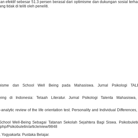
an efektif sebesar 51.3 persen berasal dari optimisme dan dukungan sosial ter
 tidak di teliti oleh peneliti.
imisme dan School Well Being pada Mahasiswa. Jurnal Psikologi TAL
ing di Indonesia: Telaah Literatur. Jurnal Psikologi Talenta Mahasiswa,
nalytic review of the life orientation test. Personality and Individual Differences
School Well-Being Sebagai Tatanan Sekolah Sejahtera Bagi Siswa. Psikobuletin
.php/Psikobuletin/article/view/9848
 Yogyakarta: Pustaka Belajar.