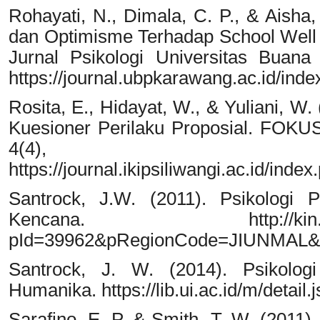
Rohayati, N., Dimala, C. P., & Aisha
dan Optimisme Terhadap School Well
Jurnal Psikologi Universitas Buan
https://journal.ubpkarawang.ac.id/ind
Rosita, E., Hidayat, W., & Yuliani, W. 
Kuesioner Perilaku Proposial. FOKUS
4(4), 2
https://journal.ikipsiliwangi.ac.id/inde
Santrock, J.W. (2011). Psikologi P
Kencana. http://kin.perpusn
pId=39962&pRegionCode=JIUNMAL&p
Santrock, J. W. (2014). Psikologi
Humanika. https://lib.ui.ac.id/m/detai
Sarafino, E. P. & Smith, T. W. (2011)