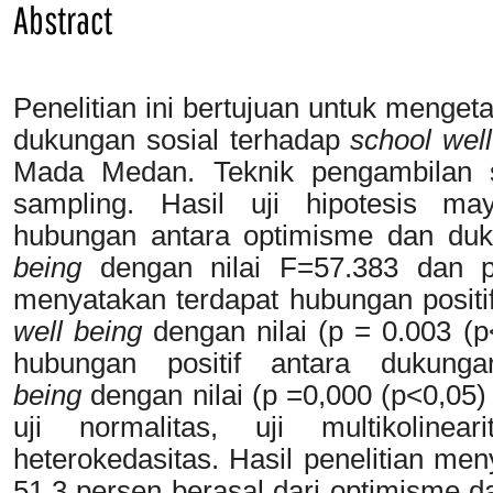
Abstract
Penelitian ini bertujuan untuk menge
dukungan sosial terhadap
school well
Mada Medan. Teknik pengambilan s
sampling. Hasil uji hipotesis m
hubungan antara optimisme dan duk
being
dengan nilai F=57.383 dan p=
menyatakan terdapat hubungan positi
well being
dengan nilai (p = 0.003 (
hubungan positif antara dukung
being
dengan nilai (p =0,000 (p<0,05) 
uji normalitas, uji multikolinea
heterokedasitas. Hasil penelitian me
51.3 persen berasal dari optimisme 