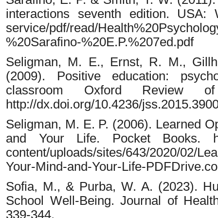
interactions seventh edition. USA:
service/pdf/read/Health%20Psycholog
%20Sarafino-%20E.P.%207ed.pdf
Seligman, M. E., Ernst, R. M., Gillh
(2009). Positive education: psycho
classroom Oxford Review of 
http://dx.doi.org/10.4236/jss.2015.390
Seligman, M. E. P. (2006). Learned 
and Your Life. Pocket Books. https
content/uploads/sites/643/2020/02/L
Your-Mind-and-Your-Life-PDFDrive.co
Sofia, M., & Purba, W. A. (2023). 
School Well-Being. Journal of Healt
339-344.