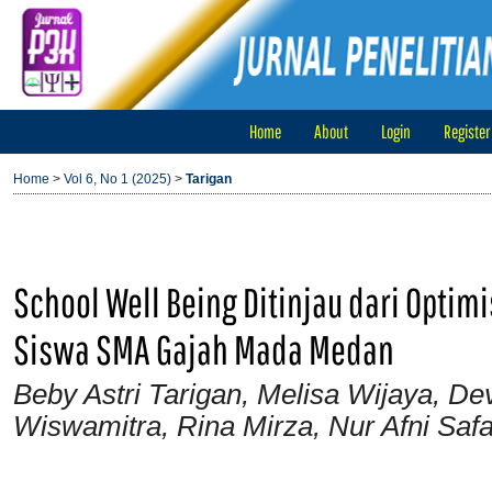
Home
About
Login
Register
Home
>
Vol 6, No 1 (2025)
>
Tarigan
School Well Being Ditinjau dari Opti
Siswa SMA Gajah Mada Medan
Beby Astri Tarigan, Melisa Wijaya, De
Wiswamitra, Rina Mirza, Nur Afni Safa