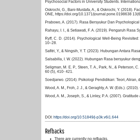
Psychosocial Factors in University Students. Internatio
Oskrochi, G., Bani-Mustafa, A., & Oskrochi, Y. (2018). F
ONE, https://doi.org/10.1371/journal.pone.0198638 13(
Prabowo, A. (2017). Rasa Bersyukur Dan Psychological 
Rahayu, I. I., & Setiawati, F. A. (2019). Pengaruh Ra
Ryff, C. D. (2014). Psychological Well-Being Revisite
10–28.
Safitri, Y., & Ningsih, Y. T. (2023). Hubungan Antara 
Salsabilla, I. W. (2022). Hubungan Rasa bersyukur deng
Seligman, M. E. P., Steen, T. A., Park, N., & Peterson, C
60 (5), 410- 421.
Soedjarwo. (2014). Psikologi Pendidikan: Teori, Aliran,
Wood, A. M., Froh, J. J., & Geraghty, A. W. (Eds.). (2010
Wood, A. M., Joseph, S., & Linley, P. A. (2007). Gratitud
DOI:
https://doi.org/10.51849/j-p3k.v6i1.644
Refbacks
There are currently no refbacks.