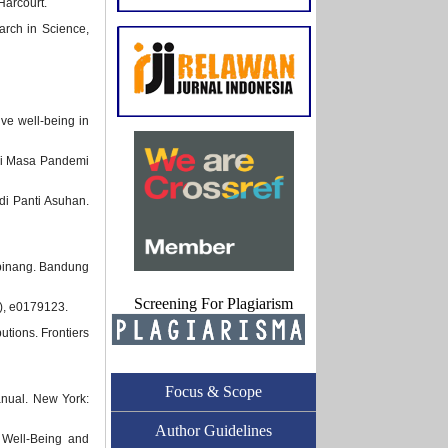
Harcourt.
arch in Science,
ve well-being in
 di Masa Pandemi
di Panti Asuhan.
lpinang. Bandung
Screening For Plagiarism
7), e0179123.
utions. Frontiers
Focus & Scope
anual. New York:
Author Guidelines
 Well-Being and