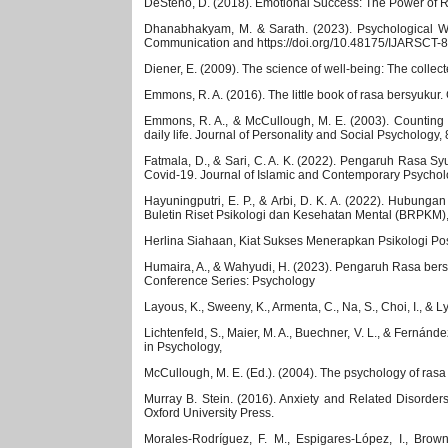
DeSteno, D. (2018). Emotional Success: The Power of 
Dhanabhakyam, M. & Sarath. (2023). Psychological Wel
Communication and https://doi.org/10.48175/IJARSCT-8
Diener, E. (2009). The science of well-being: The collec
Emmons, R. A. (2016). The little book of rasa bersyukur.
Emmons, R. A., & McCullough, M. E. (2003). Counting b
daily life. Journal of Personality and Social Psychology,
Fatmala, D., & Sari, C. A. K. (2022). Pengaruh Rasa
Covid-19. Journal of Islamic and Contemporary Psychol
Hayuningputri, E. P., & Arbi, D. K. A. (2022). Hubun
Buletin Riset Psikologi dan Kesehatan Mental (BRPKM),
Herlina Siahaan, Kiat Sukses Menerapkan Psikologi Pos
Humaira, A., & Wahyudi, H. (2023). Pengaruh Rasa ber
Conference Series: Psychology
Layous, K., Sweeny, K., Armenta, C., Na, S., Choi, I., 
Lichtenfeld, S., Maier, M. A., Buechner, V. L., & Fernán
in Psychology,
McCullough, M. E. (Ed.). (2004). The psychology of rasa 
Murray B. Stein. (2016). Anxiety and Related Disorder
Oxford University Press.
Morales-Rodríguez, F. M., Espigares-López, I., Bro