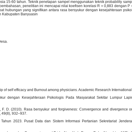
ia 15-60 tahun. Teknik penetapan sampel menggunakan teknik probability sampl
pembahasan, penelitian ini mencapai nilai koefisen korelasi R = 0,883 dengan P
at hubungan yang signifikan antara rasa bersyukur dengan kesejahteraan psik
n Kabupaten Banyuasin
Desa.
hip of self efficacy and Burnout among physicians. Academic Research International,
kur dengan Kesejahteraan Psikologis Pada Masyarakat Sekitar Lumpur Lapin
m, F. D. (2010). Rasa bersyukur and forgiveness: Convergence and divergence on
s, 49(8), 932–937.
 Tahun 2023. Pusat Data dan Sistem Informasi Pertanian Sekretariat Jendera