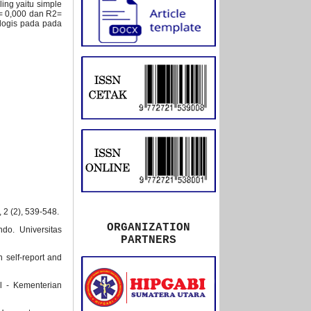
ing yaitu simple
 = 0,000 dan R2=
ologis pada pada
 2 (2), 539-548.
ORGANIZATION
do. Universitas
PARTNERS
 self-report and
l - Kementerian