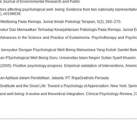
nal Journal of Environmental Research and Public
actors affecting psychological well- being: Evidence from two nationally representat
6), e0198638.
Wellbeing Pada Remaja. Jurnal Ilmiah Psikologi Terapan, 5(2), 260–270.
sa Syukur Dan Memaafkan Terhadap Kesejahteraan Psikologis Pada Remaja. Jurnal Ec
d: Advances in the Science and Practice of Eudaimonia. Psychotherapy and Psycho
Rasa bersyukur Dengan Psychological Well-Being Mahasiswa Yang Kuliah Sambil Beke
an PSychological Well Being Guru. Universitas Islam Negeri Sultan Syarif Khasim.
. (2005). Positive psychology progress: Empirical validation of interventions. Ameri
 dan Aplikasi dalam Pendidikan. Jakarta: PT. RajaGrafindo Persada
). Gratitude and the Good Life: Toward a Psychology of Appreciation. New York: Sprin
e and well-being: A review and theoretical integration. Clinical Psychology Review, 2