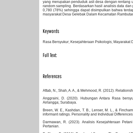
yang merupakan penduduk asli desa dengan rentang us
random sampling. Berdasarkan hasil analisis data dan 
0,780 (78%) sehingga dapat disimpulkan bahwa terdap
masyarakat Desa Gelebak Dalam Kecamatan Rambuta
Keywords
Rasa Bersyukur; Kesejahteraan Psikologis; Mayarakat 
Full Text:
PDF
References
Aftab, N., Shah, A. A., & Mehmood, R. (2012). Relations
Anggraini, D. (2020). Hubungan Antara Rasa bersyu
Airlangga; Surabaya.
Breen, W. E., Kashdan, T. B., Lenser, M. L., & Fincha
informant ratings. Personality and Individual Difference
Darmawan, R. (2023). Analisis Kesejahteraan Petani
Pertanian.