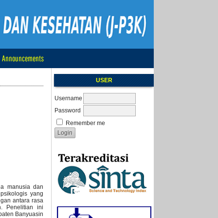
Announcements
USER
Username
Password
Remember me
mua manusia dan
psikologis yang
ngan antara rasa
Penelitian ini
paten Banyuasin