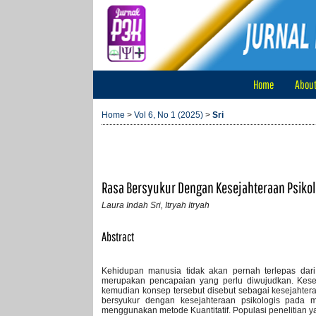
Home
Abou
Home
>
Vol 6, No 1 (2025)
>
Sri
Rasa Bersyukur Dengan Kesejahteraan Psiko
Laura Indah Sri, Itryah Itryah
Abstract
Kehidupan manusia tidak akan pernah terlepas dari
merupakan pencapaian yang perlu diwujudkan. Keseja
kemudian konsep tersebut disebut sebagai kesejahtera
bersyukur dengan kesejahteraan psikologis pada
menggunakan metode Kuantitatif. Populasi penelitia