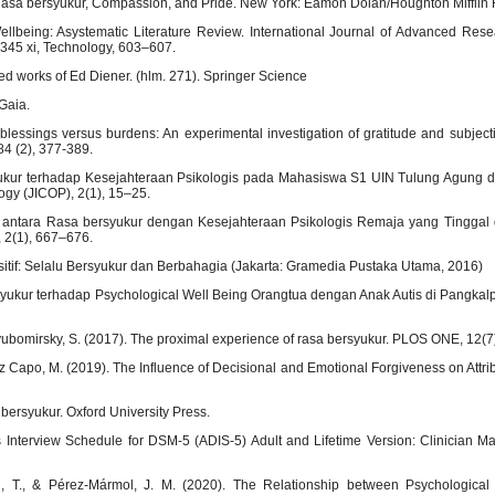
Rasa bersyukur, Compassion, and Pride. New York: Eamon Dolan/Houghton Mifflin 
lbeing: Asystematic Literature Review. International Journal of Advanced Rese
345 xi, Technology, 603–607.
ted works of Ed Diener. (hlm. 271). Springer Science
 Gaia.
lessings versus burdens: An experimental investigation of gratitude and subjecti
 84 (2), 377-389.
 Syukur terhadap Kesejahteraan Psikologis pada Mahasiswa S1 UIN Tulung Agung
ogy (JICOP), 2(1), 15–25.
gan antara Rasa bersyukur dengan Kesejahteraan Psikologis Remaja yang Tinggal 
 2(1), 667–676.
itif: Selalu Bersyukur dan Berbahagia (Jakarta: Gramedia Pustaka Utama, 2016)
syukur terhadap Psychological Well Being Orangtua dengan Anak Autis di Pangka
& Lyubomirsky, S. (2017). The proximal experience of rasa bersyukur. PLOS ONE, 12(
dez Capo, M. (2019). The Influence of Decisional and Emotional Forgiveness on Attrib
bersyukur. Oxford University Press.
s Interview Schedule for DSM-5 (ADIS-5) Adult and Lifetime Version: Clinician M
wn, T., & Pérez-Mármol, J. M. (2020). The Relationship between Psychological