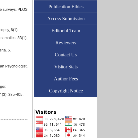
Publication Ethics
ive surveys. PLOS
Access Submission
opsy, 6(1).
Editorial Team
somatics, 83(1),
Reviewers
rja. 6.
Contact Us
can Psychologist,
Visitor Stats
Author Fees
ger.
Copyright Notice
7 (3), 385-405.