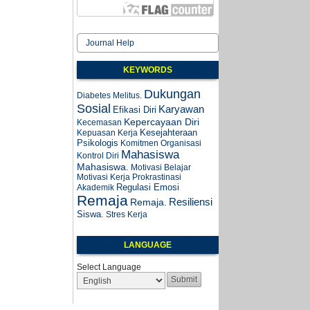
Journal Help
KEYWORDS
Dukungan
Diabetes Melitus.
Sosial
Karyawan
Efikasi Diri
Kepercayaan Diri
Kecemasan
Kesejahteraan
Kepuasan Kerja
Psikologis
Komitmen Organisasi
Mahasiswa
Kontrol Diri
Mahasiswa.
Motivasi Belajar
Motivasi Kerja
Prokrastinasi
Regulasi Emosi
Akademik
Remaja
Resiliensi
Remaja.
Siswa.
Stres Kerja
LANGUAGE
Select Language