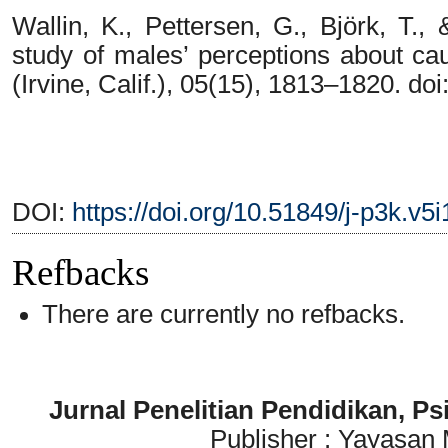
Wallin, K., Pettersen, G., Björk, T.,
study of males’ perceptions about ca
(Irvine, Calif.), 05(15), 1813–1820. d
DOI:
https://doi.org/10.51849/j-p3k.v5
Refbacks
There are currently no refbacks.
Jurnal Penelitian Pendidikan, P
Publisher : Yayasan