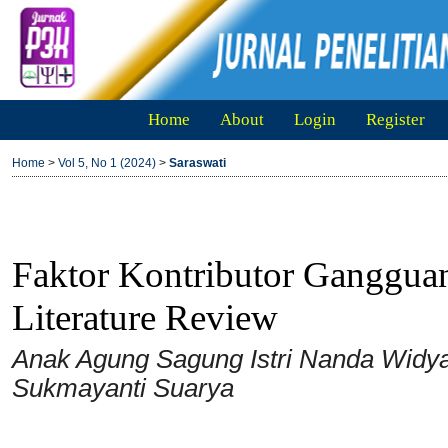
Home
About
Login
Register
Home
>
Vol 5, No 1 (2024)
>
Saraswati
Faktor Kontributor Ganggua
Literature Review
Anak Agung Sagung Istri Nanda Widy
Sukmayanti Suarya