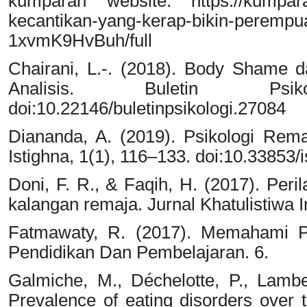
kumparan website: https://kumpar
kecantikan-yang-kerap-bikin-perempua
1xvmK9HvBuh/full
Chairani, L.-. (2018). Body Shame
Analisis. Buletin Psi
doi:10.22146/buletinpsikologi.27084
Diananda, A. (2019). Psikologi Rem
Istighna, 1(1), 116–133. doi:10.33853/i
Doni, F. R., & Faqih, H. (2017). Per
kalangan remaja. Jurnal Khatulistiwa I
Fatmawaty, R. (2017). Memahami Ps
Pendidikan Dan Pembelajaran. 6.
Galmiche, M., Déchelotte, P., Lambe
Prevalence of eating disorders over 