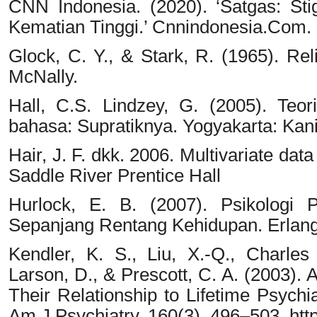
CNN Indonesia. (2020). ‘Satgas: St
Kematian Tinggi.’ Cnnindonesia.Com.
Glock, C. Y., & Stark, R. (1965). Re
McNally.
Hall, C.S. Lindzey, G. (2005). Teori-
bahasa: Supratiknya. Yogyakarta: Kan
Hair, J. F. dkk. 2006. Multivariate da
Saddle River Prentice Hall
Hurlock, E. B. (2007). Psikologi
Sepanjang Rentang Kehidupan. Erlan
Kendler, K. S., Liu, X.-Q., Charle
Larson, D., & Prescott, C. A. (2003). 
Their Relationship to Lifetime Psych
Am J Psychiatry, 160(3), 496–503. http