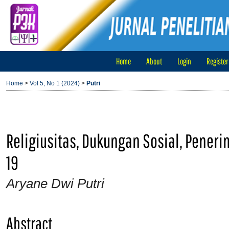
Home
About
Login
Register
Home
>
Vol 5, No 1 (2024)
>
Putri
Religiusitas, Dukungan Sosial, Peneri
19
Aryane Dwi Putri
Abstract