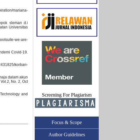
iration/mariana-
epok sleman d.i
atan Universitas
hootsuite-we-are-
ndemi Covid-19.
2431825/korban-
remaja dalam akun
ol.2, No. 2, Oct
e Technology and
Screening For Plagiarism
Focus & Scope
Author Guidelines