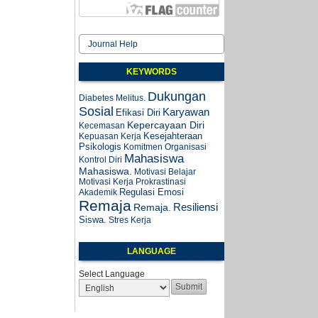
Journal Help
KEYWORDS
Dukungan
Diabetes Melitus.
Sosial
Karyawan
Efikasi Diri
Kepercayaan Diri
Kecemasan
Kesejahteraan
Kepuasan Kerja
Psikologis
Komitmen Organisasi
Mahasiswa
Kontrol Diri
Mahasiswa.
Motivasi Belajar
Motivasi Kerja
Prokrastinasi
Regulasi Emosi
Akademik
Remaja
Resiliensi
Remaja.
Siswa.
Stres Kerja
LANGUAGE
Select Language