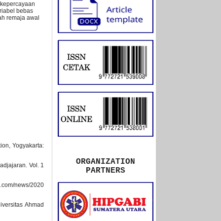
a kepercayaan
riabel bebas
lah remaja awal
ion, Yogyakarta:
ORGANIZATION
adjajaran. Vol. 1
PARTNERS
ra.com/news/2020
iversitas Ahmad