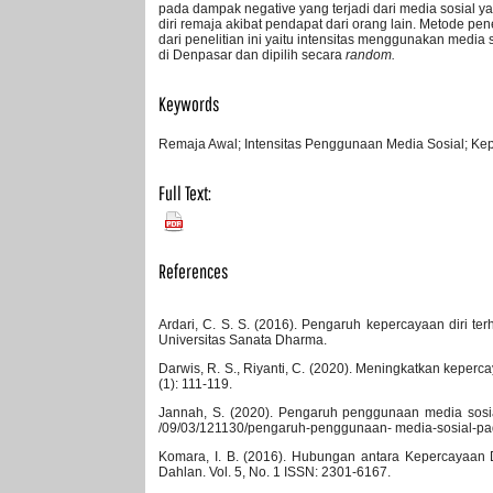
pada dampak negative yang terjadi dari media sosial 
diri remaja akibat pendapat dari orang lain. Metode p
dari penelitian ini yaitu intensitas menggunakan media
di Denpasar dan dipilih secara
random.
Keywords
Remaja Awal; Intensitas Penggunaan Media Sosial; Kepe
Full Text:
PDF
References
Ardari, C. S. S. (2016). Pengaruh kepercayaan diri te
Universitas Sanata Dharma.
Darwis, R. S., Riyanti, C. (2020). Meningkatkan keperca
(1): 111-119.
Jannah, S. (2020). Pengaruh penggunaan media sosial
/09/03/121130/pengaruh-penggunaan- media-sosial-pa
Komara, I. B. (2016). Hubungan antara Kepercayaan 
Dahlan. Vol. 5, No. 1 ISSN: 2301-6167.