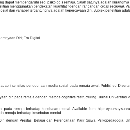
yang dapat mempengaruhi segi psikologis remaja. Salah satunya adalah kurangny
enelitian menggunakan pendekatan kuantitatif dengan rancangan
cross sectional.
Va
 sosial dan variabel tergantungnya adalah kepercayaan diri. Subjek penelitian ada
rcayaan Diri; Era Digital.
rhadap intensitas penggunaan media sosial pada remaja awal. Published Disertat
yaan diri pada remaja dengan metode cognitive restructuring. Jurnal Universitas P
 pada remaja terhadap kesehatan mental. Available from: https://yoursay.sua
da-remaja-terhadap-kesehatan-mental
Diri dengan Prestasi Belajar dan Perencanaan Karir Siswa. Psikopedagogia, Un