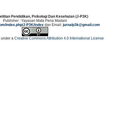
elitian Pendidikan, Psikologi Dan Kesehatan (J-P3K)
Publisher : Yayasan Mata Pena Madani
.com/index.php/J-P3K/index
dan Email:
jurnalp3k@gmail.com
d under a
Creative Commons Attribution 4.0 International License