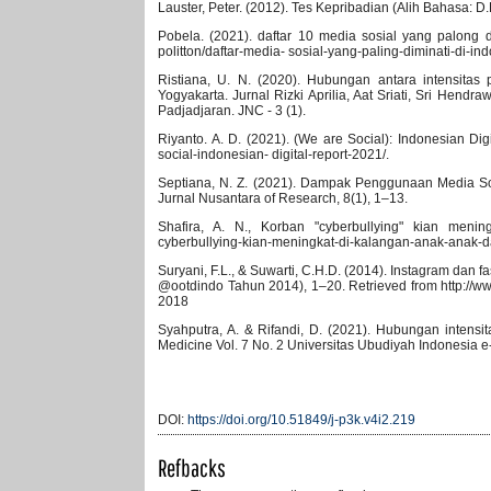
Lauster, Peter. (2012). Tes Kepribadian (Alih Bahasa: D
Pobela. (2021). daftar 10 media sosial yang palong di
politton/daftar-media- sosial-yang-paling-diminati-di-i
Ristiana, U. N. (2020). Hubungan antara intensita
Yogyakarta. Jurnal Rizki Aprilia, Aat Sriati, Sri Hen
Padjadjaran. JNC - 3 (1).
Riyanto. A. D. (2021). (We are Social): Indonesian Digi
social-indonesian- digital-report-2021/.
Septiana, N. Z. (2021). Dampak Penggunaan Media S
Jurnal Nusantara of Research, 8(1), 1–13.
Shafira, A. N., Korban "cyberbullying" kian menin
cyberbullying-kian-meningkat-di-kalangan-anak-anak-
Suryani, F.L., & Suwarti, C.H.D. (2014). Instagram dan
@ootdindo Tahun 2014), 1–20. Retrieved from http://www
2018
Syahputra, A. & Rifandi, D. (2021). Hubungan intensi
Medicine Vol. 7 No. 2 Universitas Ubudiyah Indonesia 
DOI:
https://doi.org/10.51849/j-p3k.v4i2.219
Refbacks