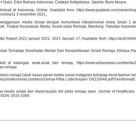
.H Gulo). Edisi Bahasa Indonesia. Cetakan Ketigabelas. Jakarta: Bumi Aksara.
minati di Indonesia. Online. Available from: https://www.popbela.com/career/insp
ndonesia/11 3 november 2021,.
s penggunaan media Sosial dengan komunikasi interpersonal siswa Sman 1 d
drawati. Tingkat Kecanduan Media Sosial pada Remaja, Bandung: Fakultas Keperaw
tal Report 2021 januari 2021. 2021 Januari 17; Available from: https://andi.link/
osial Terhadap Kesehatan Mental Dan Kesejahteraan Sosial Remaja Dimasa Pa
gkat di kalangan anak-anak dan remaja, https://www.antaranews.com/berita/
dan-remaja
 fashion remaja (studi kasus peran media sosial instagram terhadap trend fashion 
.jurnalkommas.com/docs/Jurnal-Fitria ListieSuryani- D0210048.pdfTransformatif, V
tas media sosial dan kepercayaan diri pada remaja awal. Journal of Healthcar
e-ISSN: 2615-109X.