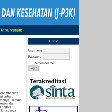
Announcements
USER
Username
Password
Remember me
l menambahkan
si terbaru
akannya. Remaja
teraksi dan
 negatif.
l, khususnya