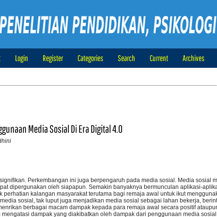
t
Login
Register
Categories
Search
Current
Archives
ggunaan Media Sosial Di Era Digital 4.0
dhini
signifikan. Perkembangan ini juga berpengaruh pada media sosial. Media sosia
dapat dipergunakan oleh siapapun. Semakin banyaknya bermunculan aplikasi-aplika
rik perhatian kalangan masyarakat terutama bagi remaja awal untuk ikut menggun
dia sosial, tak luput juga menjadikan media sosial sebagai lahan bekerja, berin
emenrikan berbagai macam dampak kepada para remaja awal secara positif ataupun
lam mengatasi dampak yang diakibatkan oleh dampak dari penggunaan media sosia