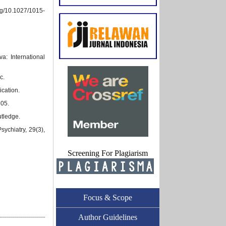
rg/10.1027/1015-
a: International
c.
ication.
205.
utledge.
sychiatry, 29(3),
Screening For Plagiarism
Focus & Scope
Author Guidelines