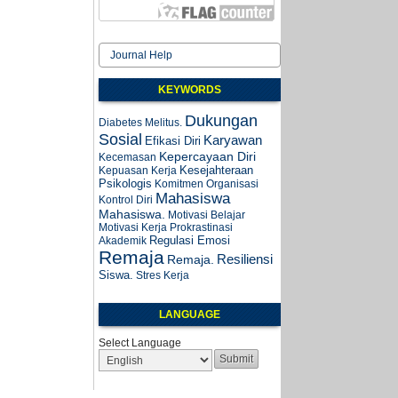
Journal Help
KEYWORDS
Dukungan
Diabetes Melitus.
Sosial
Karyawan
Efikasi Diri
Kepercayaan Diri
Kecemasan
Kesejahteraan
Kepuasan Kerja
Psikologis
Komitmen Organisasi
Mahasiswa
Kontrol Diri
Mahasiswa.
Motivasi Belajar
Motivasi Kerja
Prokrastinasi
Regulasi Emosi
Akademik
Remaja
Resiliensi
Remaja.
Siswa.
Stres Kerja
LANGUAGE
Select Language