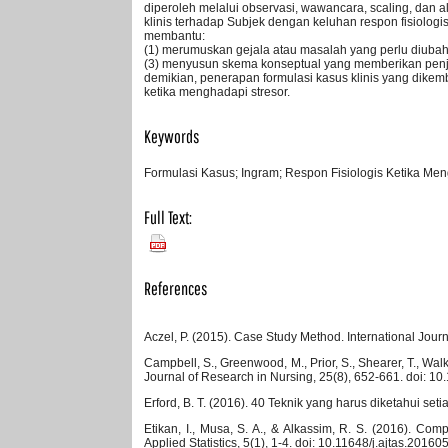
diperoleh melalui observasi, wawancara, scaling, dan al
klinis terhadap Subjek dengan keluhan respon fisiolo
membantu:
(1) merumuskan gejala atau masalah yang perlu diubah;
(3) menyusun skema konseptual yang memberikan penje
demikian, penerapan formulasi kasus klinis yang dikem
ketika menghadapi stresor.
Keywords
Formulasi Kasus; Ingram; Respon Fisiologis Ketika Men
Full Text:
PDF
References
Aczel, P. (2015). Case Study Method. International Journ
Campbell, S., Greenwood, M., Prior, S., Shearer, T., Wa
Journal of Research in Nursing, 25(8), 652-661. doi: 
Erford, B. T. (2016). 40 Teknik yang harus diketahui seti
Etikan, I., Musa, S. A., & Alkassim, R. S. (2016). C
Applied Statistics, 5(1), 1-4. doi: 10.11648/j.ajtas.20160