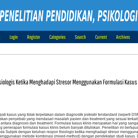
t
Login
Register
Categories
Search
Current
Archives
iologis Ketika Menghadapi Stresor Menggunakan Formulasi Kasus
ti kasus yang tidak terpetakan dalam diagnostik psikiatri terstandard (seperti DS
elaskan penyebab yang mendasari masalah pasien dan treatment yang sesuai terka
ntara diagnosis dan treatment. Formulasi kasus klinis merupakan hal yang sanga
ng penerapan formulasi kasus klinis belum banyak dituliskan. Penelitian ini bertuju
da Subjek dengan keluhan respon fisiologis ketika menghadapi stresor mengguna
 menggunakan metode kombinasi (mixed-method) dengan pendekatan studi kasus. D