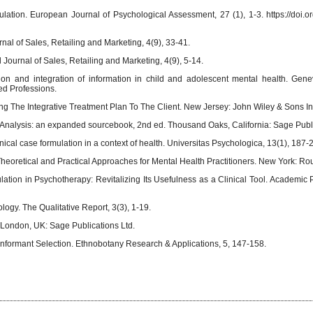
lation. European Journal of Psychological Assessment, 27 (1), 1-3. https://doi.o
nal of Sales, Retailing and Marketing, 4(9), 33-41.
l Journal of Sales, Retailing and Marketing, 4(9), 5-14.
on and integration of information in child and adolescent mental health. Genev
ed Professions.
ing The Integrative Treatment Plan To The Client. New Jersey: John Wiley & Sons In
ta Analysis: an expanded sourcebook, 2nd ed. Thousand Oaks, California: Sage Publ
cal case formulation in a context of health. Universitas Psychologica, 13(1), 187-
heoretical and Practical Approaches for Mental Health Practitioners. New York: Ro
ation in Psychotherapy: Revitalizing Its Usefulness as a Clinical Tool. Academic P
logy. The Qualitative Report, 3(3), 1-19.
 London, UK: Sage Publications Ltd.
Informant Selection. Ethnobotany Research & Applications, 5, 147-158.