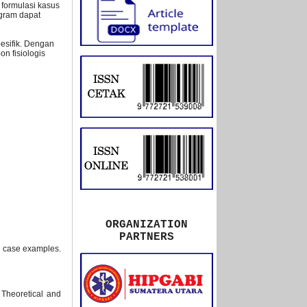
 formulasi kasus
ngram dapat
esifik. Dengan
n fisiologis
ORGANIZATION
PARTNERS
ch case examples.
 Theoretical and