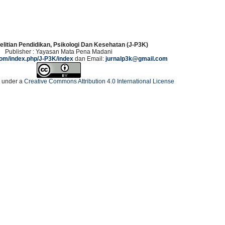
elitian Pendidikan, Psikologi Dan Kesehatan (J-P3K)
Publisher : Yayasan Mata Pena Madani
.com/index.php/J-P3K/index
dan Email:
jurnalp3k@gmail.com
d under a
Creative Commons Attribution 4.0 International License