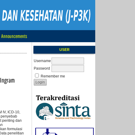
Announcements
USER
Username
Password
Remember me
 Ingram
M IV, ICD-10,
it penyebab
t penting dan
an
kan formulasi
ata penelitian