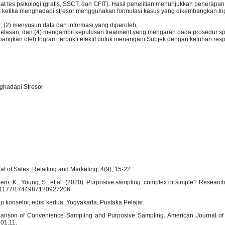
at tes psikologi (grafis, SSCT, dan CFIT). Hasil penelitian menunjukkan penerapan
gis ketika menghadapi stresor menggunakan formulasi kasus yang dikembangkan I
 (2) menyusun data dan informasi yang diperoleh;
lasan; dan (4) mengambil keputusan treatment yang mengarah pada prosedur sp
bangkan oleh Ingram terbukti efektif untuk menangani Subjek dengan keluhan respo
ghadapi Stresor
al of Sales, Retailing and Marketing, 4(9), 15-22.
lkem, K., Young, S., et al. (2020). Purposive sampling: complex or simple? Resear
10.1177/1744987120927206.
ap konselor, edisi kedua. Yogyakarta: Pustaka Pelajar.
omparison of Convenience Sampling and Purposive Sampling. American Journal of
501.11.