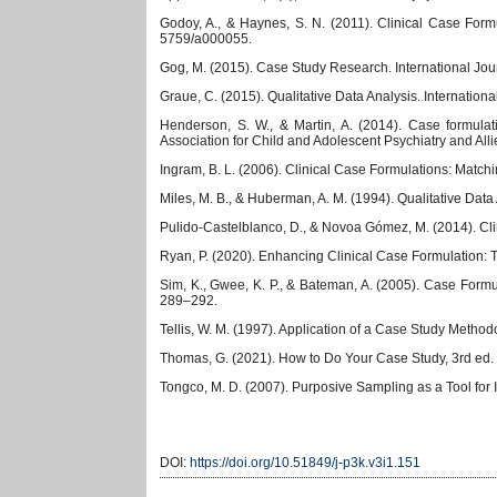
Godoy, A., & Haynes, S. N. (2011). Clinical Case Formu
5759/a000055.
Gog, M. (2015). Case Study Research. International Jour
Graue, C. (2015). Qualitative Data Analysis. Internationa
Henderson, S. W., & Martin, A. (2014). Case formulati
Association for Child and Adolescent Psychiatry and Alli
Ingram, B. L. (2006). Clinical Case Formulations: Match
Miles, M. B., & Huberman, A. M. (1994). Qualitative Da
Pulido-Castelblanco, D., & Novoa Gómez, M. (2014). Clini
Ryan, P. (2020). Enhancing Clinical Case Formulation: T
Sim, K., Gwee, K. P., & Bateman, A. (2005). Case Formul
289–292.
Tellis, W. M. (1997). Application of a Case Study Methodo
Thomas, G. (2021). How to Do Your Case Study, 3rd ed.
Tongco, M. D. (2007). Purposive Sampling as a Tool for 
DOI:
https://doi.org/10.51849/j-p3k.v3i1.151