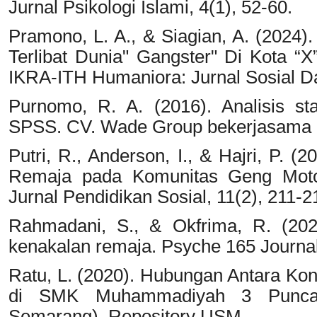
Jurnal Psikologi Islami, 4(1), 52-60.
Pramono, L. A., & Siagian, A. (2024)
Terlibat Dunia" Gangster" Di Kota “X”
IKRA-ITH Humaniora: Jurnal Sosial D
Purnomo, R. A. (2016). Analisis st
SPSS. CV. Wade Group bekerjasama
Putri, R., Anderson, I., & Hajri, P. 
Remaja pada Komunitas Geng Motor
Jurnal Pendidikan Sosial, 11(2), 211-2
Rahmadani, S., & Okfrima, R. (202
kenakalan remaja. Psyche 165 Journal
Ratu, L. (2020). Hubungan Antara Ko
di SMK Muhammadiyah 3 Puncang 
Semarang). Repository USM.