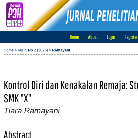
Home
About
Login
Register
Home
>
Vol 7, No 2 (2026)
>
Ramayani
Kontrol Diri dan Kenakalan Remaja: S
SMK "X"
Tiara Ramayani
Abstract