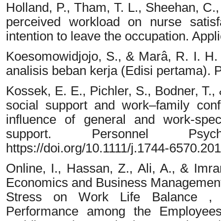
Holland, P., Tham, T. L., Sheehan, C.
perceived workload on nurse satisf
intention to leave the occupation. App
Koesomowidjojo, S., & Marâ, R. I. H
analisis beban kerja (Edisi pertama).
Kossek, E. E., Pichler, S., Bodner, T
social support and work–family confl
influence of general and work-speci
support. Personnel Psyc
https://doi.org/10.1111/j.1744-6570.20
Online, I., Hassan, Z., Ali, A., & Imr
Economics and Business Management I
Stress on Work Life Balance , 
Performance among the Employees 