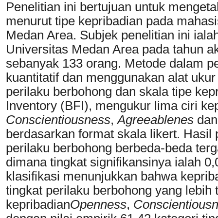
Penelitian ini bertujuan untuk menget
menurut tipe kepribadian pada mahasi
Medan Area. Subjek penelitian ini iala
Universitas Medan Area pada tahun 
sebanyak 133 orang. Metode dalam penel
kuantitatif dan menggunakan alat ukur
perilaku berbohong dan skala tipe k
Inventory (BFI), mengukur lima ciri ke
Conscientiousness
,
Agreeablenes
da
berdasarkan format skala likert. Has
perilaku berbohong berbeda-beda terg
dimana tingkat signifikansinya ialah 0,
klasifikasi menunjukkan bahwa kepri
tingkat perilaku berbohong yang lebih
kepribadian
Openness
,
Conscientious