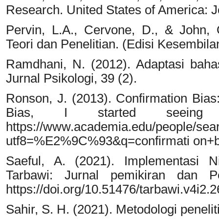
Research. United States of America: J
Pervin, L.A., Cervone, D., & John, 
Teori dan Penelitian. (Edisi Kesembila
Ramdhani, N. (2012). Adaptasi baha
Jurnal Psikologi, 39 (2).
Ronson, J. (2013). Confirmation Bias:
Bias, I started seeing i
https://www.academia
utf8=%E2%9C%93&q=confirmati on+bias
Saeful, A. (2021). Implementasi N
Tarbawi: Jurnal pemikiran dan Pe
https://doi.org/10.51476/tarbawi.v4i2.
Sahir, S. H. (2021). Metodologi peneli