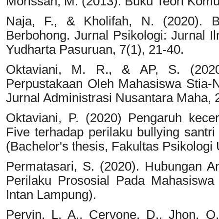
Morissan, M. (2013). Buku Teori Komun
Naja, F., & Kholifah, N. (2020). B
Berbohong. Jurnal Psikologi: Jurnal I
Yudharta Pasuruan, 7(1), 21-40.
Oktaviani, M. R., & AP, S. (2020
Perpustakaan Oleh Mahasiswa Stia-N
Jurnal Administrasi Nusantara Maha, 2
Oktaviani, P. (2020) Pengaruh kece
Five terhadap perilaku bullying sant
(Bachelor's thesis, Fakultas Psikologi 
Permatasari, S. (2020). Hubungan A
Perilaku Prososial Pada Mahasiswa 
Intan Lampung).
Pervin, L. A., Cervone, D., Jhon, O