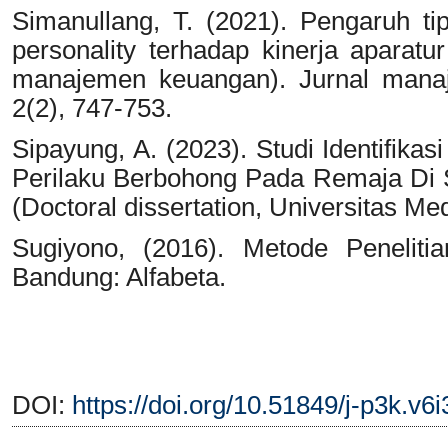
Simanullang, T. (2021). Pengaruh ti
personality terhadap kinerja aparatur 
manajemen keuangan). Jurnal manaj
2(2), 747-753.
Sipayung, A. (2023). Studi Identifik
Perilaku Berbohong Pada Remaja Di
(Doctoral dissertation, Universitas Me
Sugiyono, (2016). Metode Penelitian
Bandung: Alfabeta.
DOI:
https://doi.org/10.51849/j-p3k.v6