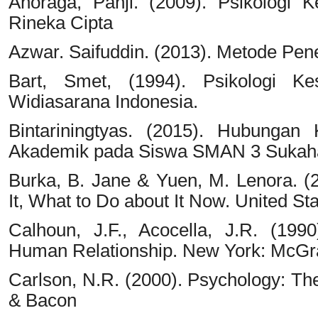
Anoraga, Panji. (2009). Psikologi 
Rineka Cipta
Azwar. Saifuddin. (2013). Metode Penel
Bart, Smet, (1994). Psikologi Ke
Widiasarana Indonesia.
Bintariningtyas. (2015). Hubungan 
Akademik pada Siswa SMAN 3 Sukaharj
Burka, B. Jane & Yuen, M. Lenora. (
It, What to Do about It Now. United S
Calhoun, J.F., Acocella, J.R. (199
Human Relationship. New York: McGra
Carlson, N.R. (2000). Psychology: The
& Bacon