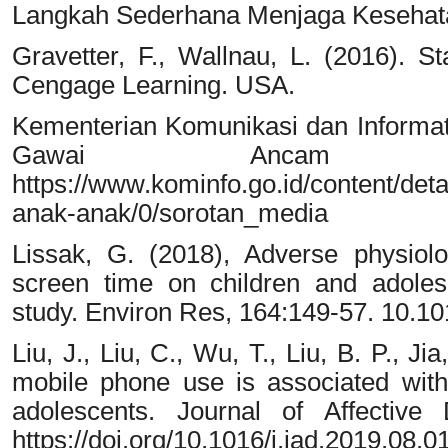
Langkah Sederhana Menjaga Kesehat
Gravetter, F., Wallnau, L. (2016). St
Cengage Learning. USA.
Kementerian Komunikasi dan Informat
Gawai Ancam An
https://www.kominfo.go.id/content/de
anak-anak/0/sorotan_media
Lissak, G. (2018), Adverse physiolo
screen time on children and adoles
study. Environ Res, 164:149-57. 10.10
Liu, J., Liu, C., Wu, T., Liu, B. P., J
mobile phone use is associated wit
adolescents. Journal of Affective
https://doi.org/10.1016/j.jad.2019.08.0