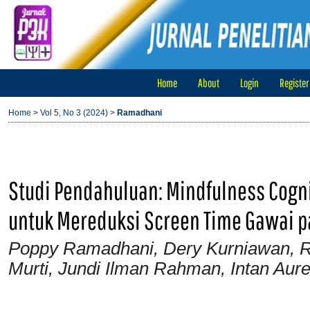
Home
About
Login
Register
Home
>
Vol 5, No 3 (2024)
>
Ramadhani
Studi Pendahuluan: Mindfulness Cogni
untuk Mereduksi Screen Time Gawai p
Poppy Ramadhani, Dery Kurniawan, Ri
Murti, Jundi Ilman Rahman, Intan Aur