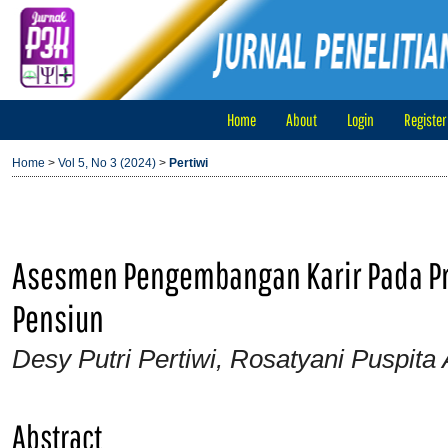
Home
About
Login
Register
Home
>
Vol 5, No 3 (2024)
>
Pertiwi
Asesmen Pengembangan Karir Pada Pra
Pensiun
Desy Putri Pertiwi, Rosatyani Puspita 
Abstract