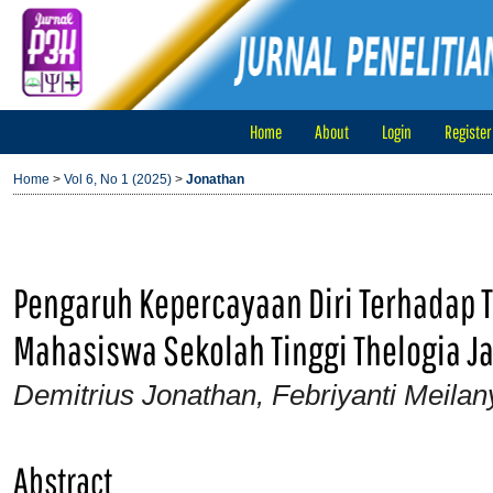
Home
About
Login
Register
Home
>
Vol 6, No 1 (2025)
>
Jonathan
Pengaruh Kepercayaan Diri Terhadap T
Mahasiswa Sekolah Tinggi Thelogia J
Demitrius Jonathan, Febriyanti Meilan
Abstract