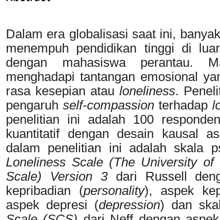
Dalam era globalisasi saat ini, bany
menempuh pendidikan tinggi di luar
dengan mahasiswa perantau. Ma
menghadapi tantangan emosional yang
rasa kesepian atau
loneliness
. Penel
pengaruh
self-compassion
terhadap
l
penelitian ini adalah 100 respond
kuantitatif dengan desain kausal aso
dalam penelitian ini adalah skala p
Loneliness Scale (
The University of 
Scale) Version 3
dari Russell de
kepribadian (
personality
), aspek kep
aspek depresi (
depression
) dan ska
Scale (SCS)
dari Neff dengan aspe