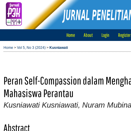
Home
About
Login
Register
Home
>
Vol 5, No 3 (2024)
>
Kusniawati
Peran Self-Compassion dalam Mengha
Mahasiswa Perantau
Kusniawati Kusniawati, Nuram Mubina,
Abstract