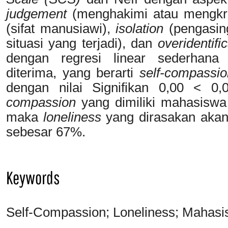
judgement
(menghakimi atau mengkriti
(sifat manusiawi),
isolation
(pengasin
situasi yang terjadi), dan
overidentifi
dengan regresi linear sederhana m
diterima, yang berarti
self-compassi
dengan nilai Signifikan 0,00 < 0,
compassion
yang dimiliki mahasisw
maka
loneliness
yang dirasakan aka
sebesar 67%.
Keywords
Self-Compassion; Loneliness; Mahasi