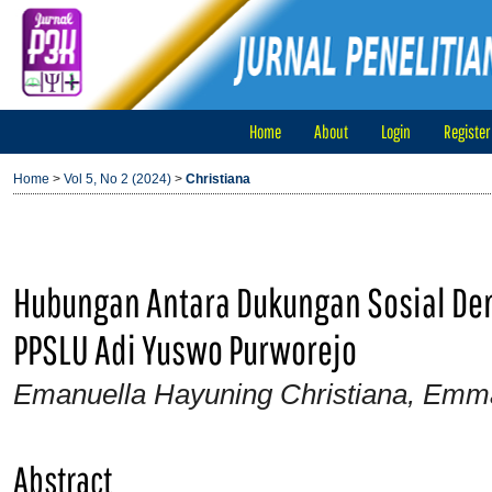
Home
About
Login
Register
Home
>
Vol 5, No 2 (2024)
>
Christiana
Hubungan Antara Dukungan Sosial De
PPSLU Adi Yuswo Purworejo
Emanuella Hayuning Christiana, Emm
Abstract