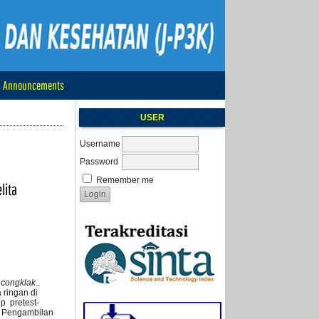
Announcements
USER
Username
Password
Remember me
lita
a
congklak
..
ringan di
p pretest-
. Pengambilan