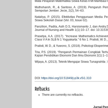
Mata Pelajaran Matematika Siswa Kelas II MI Mambaul 
Muthoharoh, R., & Santoso, A. (2019). Pengaruh P
Sempolan Jember. Jecie, 2(2), 54–63.
Nataliya, P. (2015). Efektivitas Penggunaan Media
Siswa Sekolah Dasar (Vol. 03, Issue 02).
Panzilion, Padila, Asih D.S, Harsismanto J, dan Andry
Journal of Nursing and Health 1(1):10–17. doi: 10.31539
Prasetya, A.A. (2017). “Increase Mathematics Achievem
Class V A In SLB N 1 Yogyakarta.” 6 No 1. Pratisti, W. 
Pratisti, W. D., & Yuwono, S. (2018). Psikologi Eksper
Tria, P.S. (2019). “Pengaruh Permainan Congklak Ter
Kajian Pendidikan Ekonomi Dan Ilmu Ekonomi 2(1):1–1
Wijaya, A. (2013). Teknik Mengajar Siswa Tunagrahita 
DOI:
https://doi.org/10.51849/j-p3k.v5i1.310
Refbacks
There are currently no refbacks.
Jurnal Pen