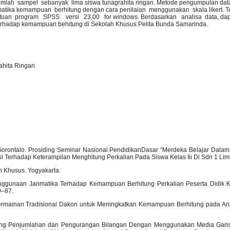
mlah sampel sebanyak lima siswa tunagrahita ringan. Metode pengumpulan data
ematika kemampuan berhitung dengan cara penilaian menggunakan skala likert. 
an program SPSS versi 23,00 for windows. Berdasarkan analisa data, dapa
erhadap kemampuan behitung di Sekolah Khusus Pelita Bunda Samarinda.
ahita Ringan
i Gorontalo. Prosiding Seminar Nasional PendidikanDasar “Merdeka Belajar Dal
 Terhadap Keterampilan Menghitung Perkalian Pada Siswa Kelas Iii Di Sdn 1 Lim
n Khusus. Yogyakarta.
Penggunaan Jarimatika Terhadap Kemampuan Berhitung Perkalian Peserta Didik K
9–87.
tas Permainan Tradisional Dakon untuk Meningkatkan Kemampuan Berhitung pada An
itung Penjumlahan dan Pengurangan Bilangan Dengan Menggunakan Media Gari