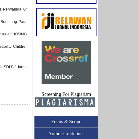
Ra Perwanida 04
 Berhitung Pada
Puzzle.” JOSING:
ability Children
II SDLB.” Jurnal
Screening For Plagiarism
Focus & Scope
Author Guidelines