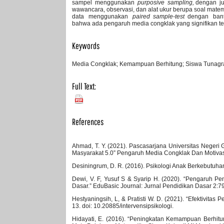
sampel menggunakan
purposive sampling,
dengan ju
wawancara, observasi, dan alat ukur berupa soal mat
data menggunakan
paired sample-test
dengan bantu
bahwa ada pengaruh media congklak yang signifikan t
Keywords
Media Congklak; Kemampuan Berhitung; Siswa Tunagr
Full Text:
PDF
References
Ahmad, T. Y. (2021). Pascasarjana Universitas Neger
Masyarakat 5.0” Pengaruh Media Congklak Dan Motivasi
Desiningrum, D. R. (2016). Psikologi Anak Berkebutuha
Dewi, V. F, Yusuf S & Syarip H. (2020). “Pengaruh 
Dasar.” EduBasic Journal: Jurnal Pendidikan Dasar 2:7
Hestyaningsih, L, & Pratisti W. D. (2021). “Efektivi
13. doi: 10.20885/intervensipsikologi.
Hidayati, E. (2016). “Peningkatan Kemampuan Berh