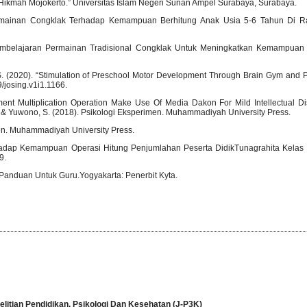
Hikmah Mojokerto.” Universitas Islam Negeri Sunan Ampel Surabaya, Surabaya.
ermainan Congklak Terhadap Kemampuan Berhitung Anak Usia 5-6 Tahun Di 
 Pembelajaran Permainan Tradisional Congklak Untuk Meningkatkan Kemampuan
.S. (2020). “Stimulation of Preschool Motor Development Through Brain Gym and 
/josing.v1i1.1166.
ent Multiplication Operation Make Use Of Media Dakon For Mild Intellectual Dis
D., & Yuwono, S. (2018). Psikologi Eksperimen. Muhammadiyah University Press.
imen. Muhammadiyah University Press.
hadap Kemampuan Operasi Hitung Penjumlahan Peserta DidikTunagrahita Kelas I
9.
: Panduan Untuk Guru.Yogyakarta: Penerbit Kyta.
elitian Pendidikan, Psikologi Dan Kesehatan (J-P3K)