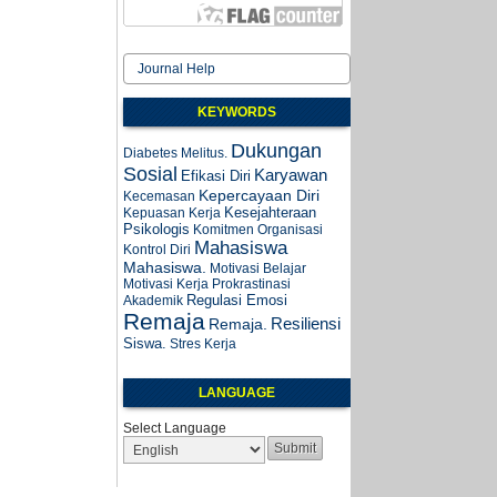
Journal Help
KEYWORDS
Dukungan
Diabetes Melitus.
Sosial
Karyawan
Efikasi Diri
Kepercayaan Diri
Kecemasan
Kesejahteraan
Kepuasan Kerja
Psikologis
Komitmen Organisasi
Mahasiswa
Kontrol Diri
Mahasiswa.
Motivasi Belajar
Motivasi Kerja
Prokrastinasi
Regulasi Emosi
Akademik
Remaja
Resiliensi
Remaja.
Siswa.
Stres Kerja
LANGUAGE
Select Language