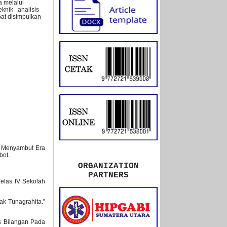
 melalui
Teknik analisis
t disimpulkan
am Menyambut Era
bot.
ORGANIZATION
PARTNERS
elas IV Sekolah
ak Tunagrahita.”
s Bilangan Pada