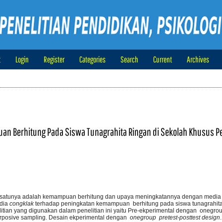
t
Login
Register
Categories
Search
Current
Archives
n Berhitung Pada Siswa Tunagrahita Ringan di Sekolah Khusus Pe
lah satunya adalah kemampuan berhitung dan upaya meningkatannya dengan medi
edia
congklak
terhadap peningkatan kemampuan berhitung pada siswa tunagrahita 
tian yang digunakan dalam penelitian ini yaitu Pre-ekperimental dengan onegrou
rposive sampling. Desain ekperimental dengan
onegroup pretest-posttest design