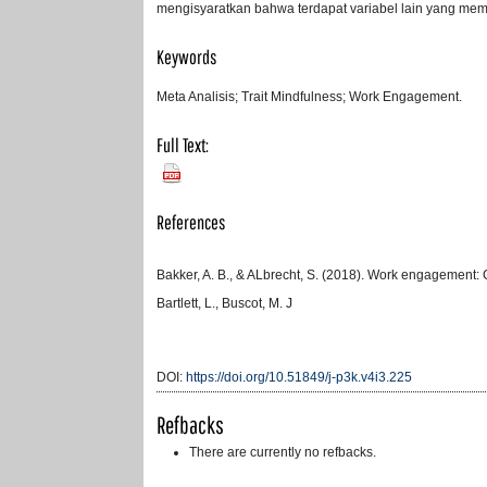
mengisyaratkan bahwa terdapat variabel lain yang memilik
Keywords
Meta Analisis; Trait Mindfulness; Work Engagement.
Full Text:
PDF
References
Bakker, A. B., & ALbrecht, S. (2018). Work engagement:
Bartlett, L., Buscot, M. J
DOI:
https://doi.org/10.51849/j-p3k.v4i3.225
Refbacks
There are currently no refbacks.