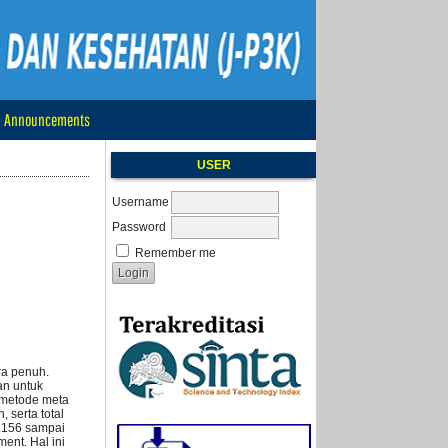
Announcements
USER
Username
Password
Remember me
ra penuh.
an untuk
 metode meta
 serta total
0.156 sampai
ent. Hal ini