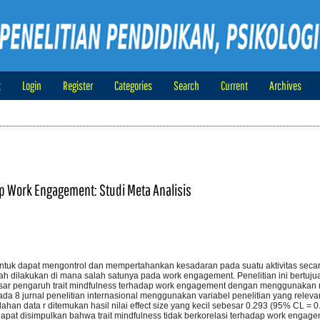
t
Login
Register
Categories
Search
Current
Archives
p Work Engagement: Studi Meta Analisis
untuk dapat mengontrol dan mempertahankan kesadaran pada suatu aktivitas seca
lah dilakukan di mana salah satunya pada work engagement. Penelitian ini bertuju
 besar pengaruh trait mindfulness terhadap work engagement dengan menggunakan
ada 8 jurnal penelitian internasional menggunakan variabel penelitian yang relevan,
an data r ditemukan hasil nilai effect size yang kecil sebesar 0.293 (95% CL = 
apat disimpulkan bahwa trait mindfulness tidak berkorelasi terhadap work engagem