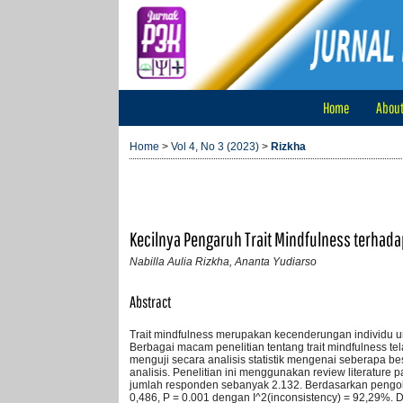
Home
Abou
Home
>
Vol 4, No 3 (2023)
>
Rizkha
Kecilnya Pengaruh Trait Mindfulness terhada
Nabilla Aulia Rizkha, Ananta Yudiarso
Abstract
Trait mindfulness merupakan kecenderungan individu 
Berbagai macam penelitian tentang trait mindfulness te
menguji secara analisis statistik mengenai seberapa
analisis. Penelitian ini menggunakan review literature p
jumlah responden sebanyak 2.132. Berdasarkan pengolah
0,486, P = 0.001 dengan I^2(inconsistency) = 92,29%. D