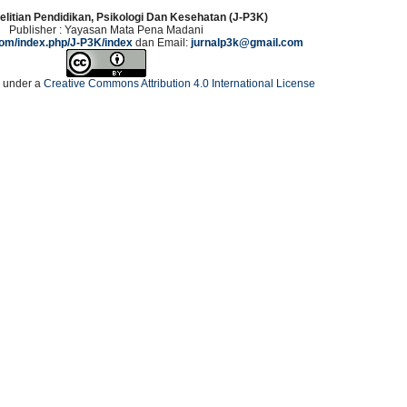
elitian Pendidikan, Psikologi Dan Kesehatan (J-P3K)
Publisher : Yayasan Mata Pena Madani
.com/index.php/J-P3K/index
dan Email:
jurnalp3k@gmail.com
d under a
Creative Commons Attribution 4.0 International License