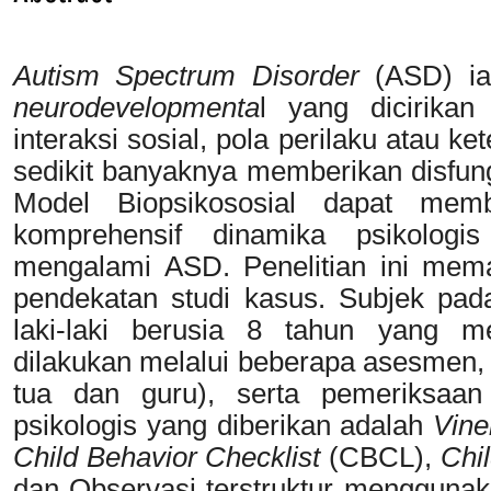
Autism Spectrum Disorder
(ASD) ia
neurodevelopmenta
l yang dicirikan
interaksi sosial, pola perilaku atau ke
sedikit banyaknya memberikan disfun
Model Biopsikososial dapat me
komprehensif dinamika psikologi
mengalami ASD. Penelitian ini meman
pendekatan studi kasus. Subjek pada
laki-laki berusia 8 tahun yang 
dilakukan melalui beberapa asesmen,
tua dan guru), serta pemeriksaan
psikologis yang diberikan adalah
Vine
Child Behavior Checklist
(CBCL),
Chi
dan Observasi terstruktur mengguna