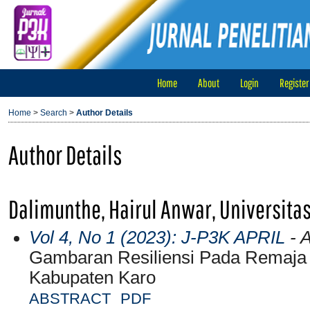
Home
About
Login
Register
Home
>
Search
>
Author Details
Author Details
Dalimunthe, Hairul Anwar, Universita
Vol 4, No 1 (2023): J-P3K APRIL
- A
Gambaran Resiliensi Pada Remaja 
Kabupaten Karo
ABSTRACT
PDF