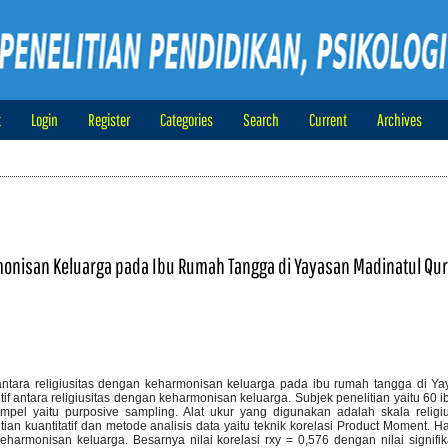
t
Login
Register
Categories
Search
Current
Archives
monisan Keluarga pada Ibu Rumah Tangga di Yayasan Madinatul Qu
antara religiusitas dengan keharmonisan keluarga pada ibu rumah tangga di Y
itif antara religiusitas dengan keharmonisan keluarga. Subjek penelitian yaitu 60
pel yaitu purposive sampling. Alat ukur yang digunakan adalah skala religiu
ian kuantitatif dan metode analisis data yaitu teknik korelasi Product Moment. Has
harmonisan keluarga. Besarnya nilai korelasi rxy = 0,576 dengan nilai signifi