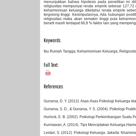
menunjukkan bahwa hipotesis pada penelitian ini dit
religiusitas mempunyai rerata empirik sebesar 127,72 d
keharmonisan keluarga diketahui rerata empirik sebe
tergolong tinggi. Kesimpulannya, Ada hubungan positif
religiusitas maka akan semakin tinggi pula keharmon
berarti masih terdapat 66,8 % faktor lain yang mempenga
Keywords
Ibu Rumah Tangga; Keharmonisan Keluarga; Religiusit
Full Text:
PDF
References
Gunarsa, D. Y. (2012). Asas-Asas Psikologi Keluarga Ida
Gunarsa, S. D., & Gunarsa, Y. S. (2004). Psikologi Prakt
Hurlock, E. B. (2002). Psikologi Perkembangan Suatu 
Kurniawan, A. (2014). Tips Menciptakan Keluarga Harmo
Lestari, S. (2012). Psikologi Keluarga. Jakarta: Kharism