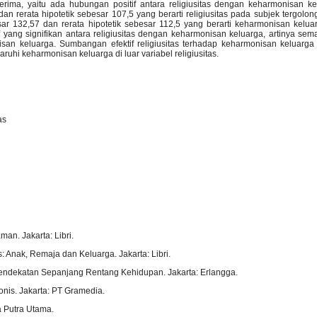
erima, yaitu ada hubungan positif antara religiusitas dengan keharmonisan ke
an rerata hipotetik sebesar 107,5 yang berarti religiusitas pada subjek tergolong
sar 132,57 dan rerata hipotetik sebesar 112,5 yang berarti keharmonisan kelu
 yang signifikan antara religiusitas dengan keharmonisan keluarga, artinya semak
isan keluarga. Sumbangan efektif religiusitas terhadap keharmonisan keluarg
ruhi keharmonisan keluarga di luar variabel religiusitas.
as
man. Jakarta: Libri.
is: Anak, Remaja dan Keluarga. Jakarta: Libri.
Pendekatan Sepanjang Rentang Kehidupan. Jakarta: Erlangga.
nis. Jakarta: PT Gramedia.
a Putra Utama.