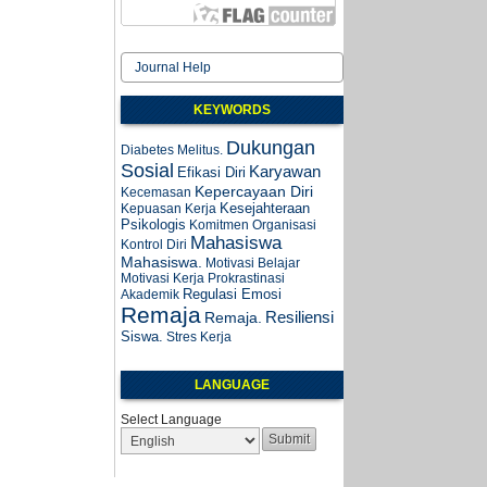
Journal Help
KEYWORDS
Dukungan
Diabetes Melitus.
Sosial
Karyawan
Efikasi Diri
Kepercayaan Diri
Kecemasan
Kesejahteraan
Kepuasan Kerja
Psikologis
Komitmen Organisasi
Mahasiswa
Kontrol Diri
Mahasiswa.
Motivasi Belajar
Motivasi Kerja
Prokrastinasi
Regulasi Emosi
Akademik
Remaja
Resiliensi
Remaja.
Siswa.
Stres Kerja
LANGUAGE
Select Language