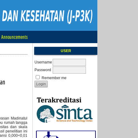
Announcements
USER
Username
Password
Remember me
ran
ayasan Madinatul
 ibu rumah tangga
sitas dan skala
il penelitian ini
kansi 0,000<0,01