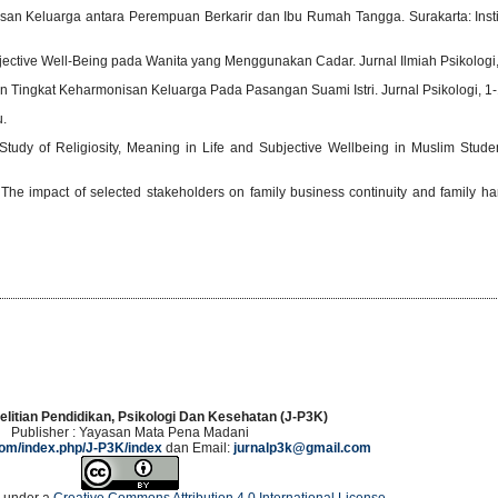
nisan Keluarga antara Perempuan Berkarir dan Ibu Rumah Tangga. Surakarta: Inst
Subjective Well-Being pada Wanita yang Menggunakan Cadar. Jurnal Ilmiah Psikologi
n Tingkat Keharmonisan Keluarga Pada Pasangan Suami Istri. Jurnal Psikologi, 1-
u.
 Study of Religiosity, Meaning in Life and Subjective Wellbeing in Muslim Studen
. The impact of selected stakeholders on family business continuity and family h
elitian Pendidikan, Psikologi Dan Kesehatan (J-P3K)
Publisher : Yayasan Mata Pena Madani
.com/index.php/J-P3K/index
dan Email:
jurnalp3k@gmail.com
d under a
Creative Commons Attribution 4.0 International License