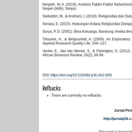
Ningsih, W. A. (2019). Analisis Faktor-Faktor Keharmo
Negeri (IAIN), Skripsi.
Saifuddin, M., & Andriani, I. (2018). Religiusitas dan 
Soraya, E. (2015). Hubungan Antara Religiusitas Denga
Surya, P. D. (2001). Bina Keluarga. Bandung: Aneka Ilm
Tiliouine, H., & Belgoumidi, A. (2009). An Exploratory
Applied Research Quality Life, 109–127.
Venter, E., Van der Merwe, S., & Farrington, S. (2012)
African Business Review, 16(2), 69-96.
DOI:
https://doi.org/10.51849/j-p3k.v6i2.809
Refbacks
There are currently no refbacks.
Jurnal Pen
http://jurnalp3k
This work is license