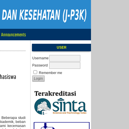
Announcements
USER
Username
Password
Remember me
ahasiswa
 Beberapa studi
 akademik, beban
alami kecemasan