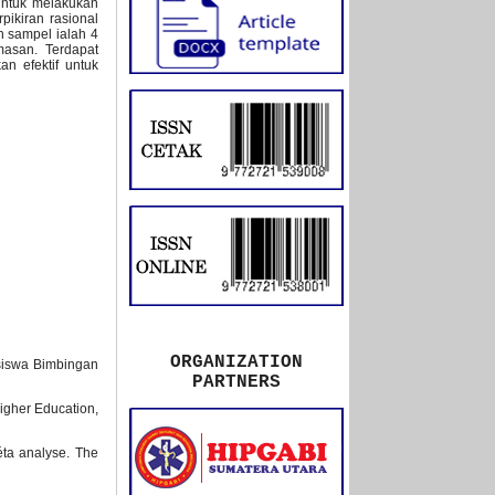
 untuk melakukan
ikiran rasional
 sampel ialah 4
asan. Terdapat
an efektif untuk
ORGANIZATION
asiswa Bimbingan
PARTNERS
Higher Education,
éta analyse. The