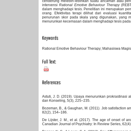
cenderung melebih-lebihkan suatu ancaman atau peris
intervensi
Rational Emotive Behaviour Therapy
(REBT
dalam menghadapi tesis. Penelitian ini merupakan p
orang. Efektivitas terapi dilihat dari evaluasi kuan
penurunan skor pada skala yang digunakan, yang
menurunkan kecemasan dalam menghadapi tesis pada 
Keywords
Rational Emotive Behaviour Therapy; Mahasiswa Magis
Full Text:
PDF
References
Astuti, J. D. (2019). Upaya menurunkan prokrastinasi
dan Konseling, 5(3), 225–235.
Bozeman, B., & Gaughan, M. (2011). Job satisfaction amon
82(2), 154–186.
De Lijster, J. M., et al. (2017). The age of onset of 
Canadian Journal of Psychiatry: In Review Series, 62(