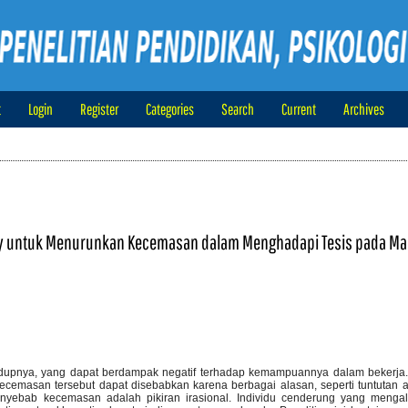
t
Login
Register
Categories
Search
Current
Archives
apy untuk Menurunkan Kecemasan dalam Menghadapi Tesis pada M
upnya, yang dapat berdampak negatif terhadap kemampuannya dalam bekerja.
ecemasan tersebut dapat disebabkan karena berbagai alasan, seperti tuntutan
r penyebab kecemasan adalah pikiran irasional. Individu cenderung yang meng