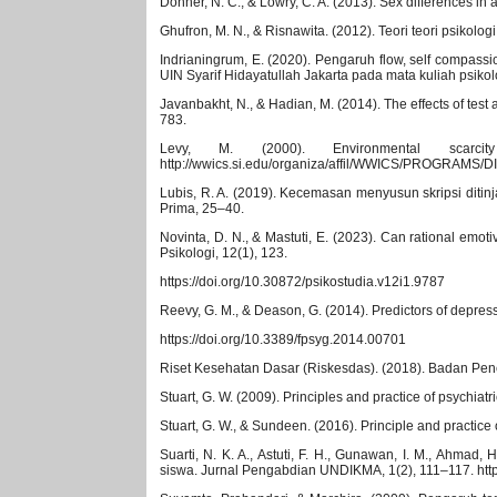
Donner, N. C., & Lowry, C. A. (2013). Sex differences i
Ghufron, M. N., & Risnawita. (2012). Teori teori psikolog
Indrianingrum, E. (2020). Pengaruh flow, self compass
UIN Syarif Hidayatullah Jakarta pada mata kuliah psikolo
Javanbakht, N., & Hadian, M. (2014). The effects of test
783.
Levy, M. (2000). Environmental scarc
http://wwics.si.edu/organiza/affil/WWICS/PROGRAMS/D
Lubis, R. A. (2019). Kecemasan menyusun skripsi ditin
Prima, 25–40.
Novinta, D. N., & Mastuti, E. (2023). Can rational emo
Psikologi, 12(1), 123.
https://doi.org/10.30872/psikostudia.v12i1.9787
Reevy, G. M., & Deason, G. (2014). Predictors of depress
https://doi.org/10.3389/fpsyg.2014.00701
Riset Kesehatan Dasar (Riskesdas). (2018). Badan Pe
Stuart, G. W. (2009). Principles and practice of psychiatri
Stuart, G. W., & Sundeen. (2016). Principle and practice o
Suarti, N. K. A., Astuti, F. H., Gunawan, I. M., Ahm
siswa. Jurnal Pengabdian UNDIKMA, 1(2), 111–117. http: