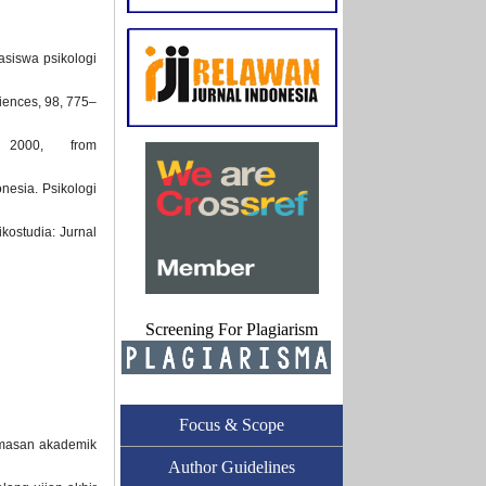
asiswa psikologi
ciences, 98, 775–
 2000, from
nesia. Psikologi
kostudia: Jurnal
Screening For Plagiarism
Focus & Scope
cemasan akademik
Author Guidelines