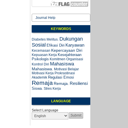
Journal Help
KEYWORDS
Dukungan
Diabetes Melitus.
Sosial
Karyawan
Efikasi Diri
Kepercayaan Diri
Kecemasan
Kesejahteraan
Kepuasan Kerja
Psikologis
Komitmen Organisasi
Mahasiswa
Kontrol Diri
Mahasiswa.
Motivasi Belajar
Motivasi Kerja
Prokrastinasi
Regulasi Emosi
Akademik
Remaja
Resiliensi
Remaja.
Siswa.
Stres Kerja
LANGUAGE
Select Language