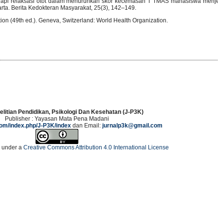
erapi relaksasi otot dalam menurunkan skor kecemasan T TMAS mahasiswa menje
a. Berita Kedokteran Masyarakat, 25(3), 142–149.
ion (49th ed.). Geneva, Switzerland: World Health Organization.
elitian Pendidikan, Psikologi Dan Kesehatan (J-P3K)
Publisher : Yayasan Mata Pena Madani
.com/index.php/J-P3K/index
dan Email:
jurnalp3k@gmail.com
d under a
Creative Commons Attribution 4.0 International License