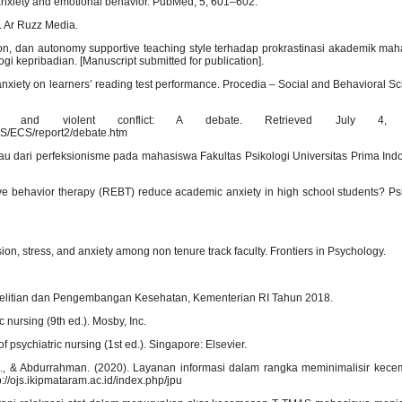
n anxiety and emotional behavior. PubMed, 5, 601–602.
i. Ar Ruzz Media.
ion, dan autonomy supportive teaching style terhadap prokrastinasi akademik mah
gi kepribadian. [Manuscript submitted for publication].
 anxiety on learners’ reading test performance. Procedia – Social and Behavioral S
ity and violent conflict: A debate. Retrieved July 4,
IS/ECS/report2/debate.htm
jau dari perfeksionisme pada mahasiswa Fakultas Psikologi Universitas Prima Indo
tive behavior therapy (REBT) reduce academic anxiety in high school students? Psi
ion, stress, and anxiety among non tenure track faculty. Frontiers in Psychology.
nelitian dan Pengembangan Kesehatan, Kementerian RI Tahun 2018.
c nursing (9th ed.). Mosby, Inc.
f psychiatric nursing (1st ed.). Singapore: Elsevier.
ad, H., & Abdurrahman. (2020). Layanan informasi dalam rangka meminimalisir ke
//ojs.ikipmataram.ac.id/index.php/jpu