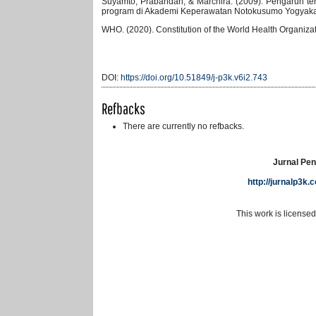
Suyamto, Prabandari, & Marchira. (2009). Pengaruh t
program di Akademi Keperawatan Notokusumo Yogyakart
WHO. (2020). Constitution of the World Health Organizat
DOI:
https://doi.org/10.51849/j-p3k.v6i2.743
Refbacks
There are currently no refbacks.
Jurnal Pen
http://jurnalp3k
This work is license