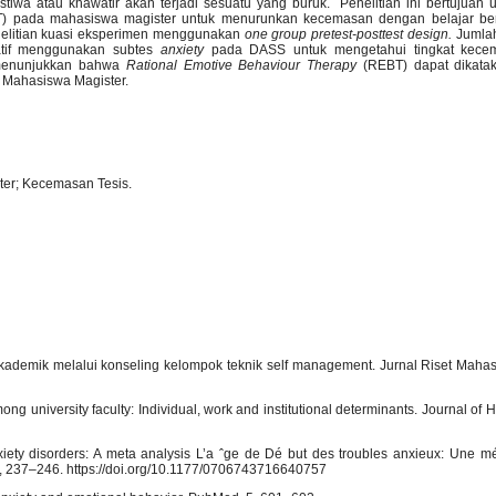
tiwa atau khawatir akan terjadi sesuatu yang buruk. Penelitian ini bertujuan
)
pada mahasiswa magister untuk menurunkan kecemasan dengan belajar berp
enelitian kuasi eksperimen menggunakan
one group pretest-posttest design.
Jumlah
titatif menggunakan subtes
anxiety
pada DASS untuk mengetahui tingkat kecem
 menunjukkan bahwa
Rational Emotive Behaviour Therapy
(REBT)
dapat dikatak
Mahasiswa Magister.
ter; Kecemasan Tesis.
 akademik melalui konseling kelompok teknik self management. Jurnal Riset Mah
g university faculty: Individual, work and institutional determinants. Journal of 
anxiety disorders: A meta analysis L’a ˆge de Dé but des troubles anxieux: Une m
4), 237–246. https://doi.org/10.1177/0706743716640757