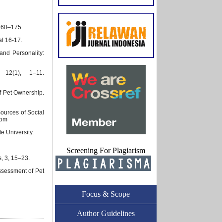
 160–175.
al 16-17.
and Personality:
 12(1), 1–11.
of Pet Ownership.
ources of Social
com
e University.
Screening For Plagiarism
s, 3, 15–23.
ssessment of Pet
Focus & Scope
Author Guidelines