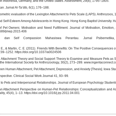
n Indonesia, Germany, and the United States. Assessment, 29(8), 1795–1805.
n. Jurnal Al-Ta’dib, 6(1), 176–188.
sychometric evaluation of the Lexington Attachment to Pets Scale (LAPS). Anthrozoos,
 and Self-Esteem Among Adolescents in Hong Kong. Hong Kong Baptist University. H
 of Pet Owners: Motivation and Need Fulfillment. Journal of Motivation, Emotion, 
12689/jmep.2015.406
n dan Self Compassion Mahasiswa Perantau. Jurnal Psibernetika,
. E., & Martin, C. E. (2011). Friends With Benefits: On The Positive Consequences 
1239–1252. https://doi.org/10.1037/a0024506
g Attachment Theory and Social Support Theory to Examine and Measure Pets as S
 the International Society for Anthrozoology, 30(2), 273–289. www.ingentaconnect.
een Human Attachment, Pet Attachment, Depression, and Anxiety [Thesis]. Iowa Stat
spective. Clinical Social Work Journal 41, 93–99.
ment to Pets and Interpersonal Relationships. Journal of European Psychology Student
). An Attachment Perspective on Human-Pet Relationships: Conceptualization and A
ty, 45(4), 1–13. https://doi.org/10.1016/j.jrp.2011.04.001