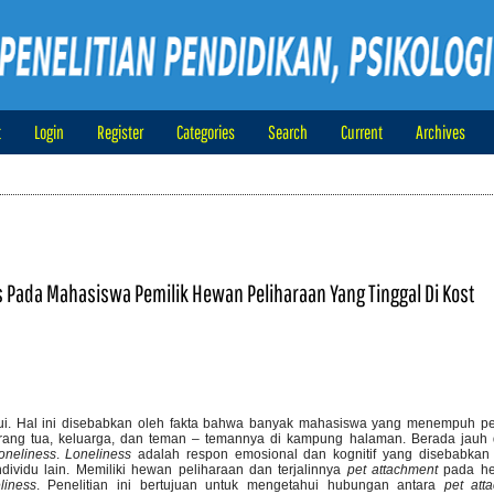
t
Login
Register
Categories
Search
Current
Archives
Pada Mahasiswa Pemilik Hewan Peliharaan Yang Tinggal Di Kost
ui. Hal ini disebabkan oleh fakta bahwa banyak mahasiswa yang menempuh pen
i orang tua, keluarga, dan teman – temannya di kampung halaman. Berada jauh 
loneliness
.
Loneliness
adalah respon emosional dan kognitif yang disebabkan
idu lain. Memiliki hewan peliharaan dan terjalinnya
pet attachment
pada he
liness
. Penelitian ini bertujuan untuk mengetahui hubungan antara
pet att