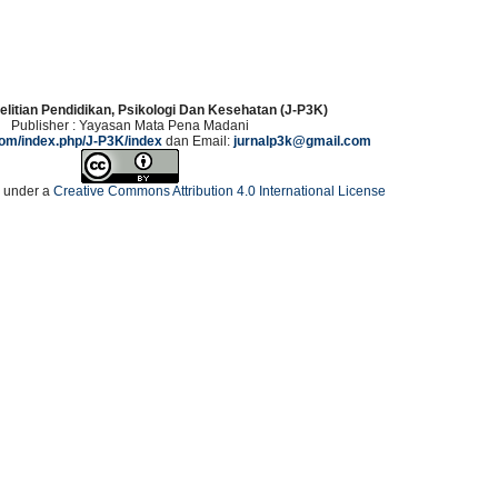
elitian Pendidikan, Psikologi Dan Kesehatan (J-P3K)
Publisher : Yayasan Mata Pena Madani
.com/index.php/J-P3K/index
dan Email:
jurnalp3k@gmail.com
d under a
Creative Commons Attribution 4.0 International License