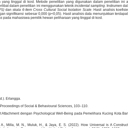
ng tinggal di kost. Metode penelitian yang digunakan dalam penelitian ini ad
erlibat dalam penelitian ini menggunakan teknik
incidental sampling
. Instrumen dal
APS)
dan
skala 6-Item Cross Cultural Social Isolation Scale
. Hasil analisis koefisi
an signifikansi sebesar 0,000 (p<0,05). Hasil analisis data menunjukkan terdap
ss
pada mahasiswa pemilik hewan peliharaan yang tinggal di kost.
d.). Erlangga.
n Proceedings of Social & Behavioural Sciences, 103–110.
et Attachment dengan Psychological Well-Being pada Pemelihara Kucing Kota Ba
. A., Milla, M. N., Muluk, H., & Jaya, E. S. (2022). How Universal is A Construc