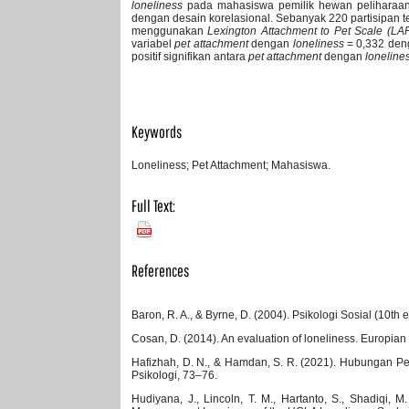
loneliness
pada mahasiswa pemilik hewan peliharaan ya
dengan desain korelasional. Sebanyak 220 partisipan t
menggunakan
Lexington Attachment to Pet Scale (L
variabel
pet attachment
dengan
loneliness
= 0,332 deng
positif signifikan antara
pet attachment
dengan
loneline
Keywords
Loneliness; Pet Attachment; Mahasiswa.
Full Text:
PDF
References
Baron, R. A., & Byrne, D. (2004). Psikologi Sosial (10th e
Cosan, D. (2014). An evaluation of loneliness. Europia
Hafizhah, D. N., & Hamdan, S. R. (2021). Hubungan P
Psikologi, 73–76.
Hudiyana, J., Lincoln, T. M., Hartanto, S., Shadiqi, M