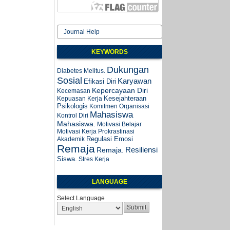
Journal Help
KEYWORDS
Dukungan
Diabetes Melitus.
Sosial
Karyawan
Efikasi Diri
Kepercayaan Diri
Kecemasan
Kesejahteraan
Kepuasan Kerja
Psikologis
Komitmen Organisasi
Mahasiswa
Kontrol Diri
Mahasiswa.
Motivasi Belajar
Motivasi Kerja
Prokrastinasi
Regulasi Emosi
Akademik
Remaja
Resiliensi
Remaja.
Siswa.
Stres Kerja
LANGUAGE
Select Language