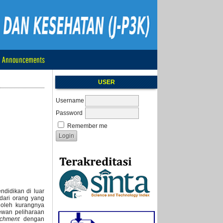
Announcements
USER
Username
Password
Remember me
didikan di luar
dari orang yang
 oleh kurangnya
wan peliharaan
achment
dengan