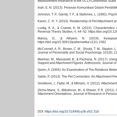
Measurement Invariance of the UCLA Loneliness Scale i
Inah, E. N. (2013). Peranan Komunikasi Dalam Pendidika
Johnson, T. P., Garrity, T. F., & Stallones, L. (1992). P
Karen, C. H. Y. (2010). Relationship of Pet Attachment
Lustig, K. A., & Cramer, K. M. (2015). Characteristics
Reversal Theory Studies, 4, 44–52. https://doi.org/10.
Marisa, D., & Afriyeni, N. (2019). Kesepia
https://doi.org/10.30813/psibernetika.v12i1.1582
McConnell, A. R., Brown, C. M., Shoda, T. M., Stayton, L
Journal of Personality and Social Psychology, 101(6), 
Meehan, M., Massavell, B., & Pachana, N. (2017). Usin
Support and Attachment Figures. Anthrozoös: Journal of
Quinn, A. (2005). An Examination of The Relations Betw
Sable, P. (2013). The Pet Connection: An Attachment Per
Smolkovic, I., Fajfar, M., & Mlinaric, V. (2012). Attach
Zilcha-Mano, S., Mikulincer, M., & Shaver, P. R. (2011
Attachment Orientations. Journal of Research in Personali
DOI:
https://doi.org/10.51849/j-p3k.v5i2.316