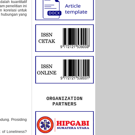
alah kuantitatif
am penelitian ini
en korelasi untuk
at hubungan yang
ORGANIZATION
PARTNERS
ndung. Prosiding
t of Loneliness?