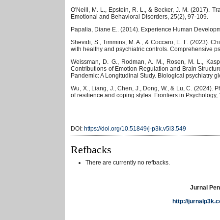
O'Neill, M. L., Epstein, R. L., & Becker, J. M. (2017)
Emotional and Behavioral Disorders, 25(2), 97-109.
Papalia, Diane E.. (2014). Experience Human Developme
Shevidi, S., Timmins, M. A., & Coccaro, E. F. (2023). C
with healthy and psychiatric controls. Comprehensive p
Weissman, D. G., Rodman, A. M., Rosen, M. L., Kaspare
Contributions of Emotion Regulation and Brain Structur
Pandemic: A Longitudinal Study. Biological psychiatry g
Wu, X., Liang, J., Chen, J., Dong, W., & Lu, C. (2024).
of resilience and coping styles. Frontiers in Psychology
DOI:
https://doi.org/10.51849/j-p3k.v5i3.549
Refbacks
There are currently no refbacks.
Jurnal Pen
http://jurnalp3k