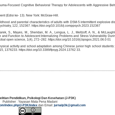
. Trauma-Focused Cognitive Behavioral Therapy for Adolescents with Aggressive Beh
nt (Edisi ke- 13). New York: McGraw-Hill.
hildhood and parental characteristics of adults with DSM-5 intermittent explosive 
sychiatry, 122, 152367. https://doi.org/10.1016/j.comppsych.2023.152367
k, S., Mayes, M., Sheridan, M. A., Lengua, L. J., Meltzoff, A. N., & McLaughli
e and Function to Adolescent Internalizing Problems and Stress Vulnerability Dur
lobal open science, 1(4), 272–282. https://doi.org/10.1016/j.bpsgos.2021.06.0 01
 Physical activity and school adaptation among Chinese junior high school students
, 15, 1376233. https://doi.org/10.3389/fpsyg.2024.13762 33.
elitian Pendidikan, Psikologi Dan Kesehatan (J-P3K)
Publisher : Yayasan Mata Pena Madani
.com/index.php/J-P3K/index
dan Email:
jurnalp3k@gmail.com