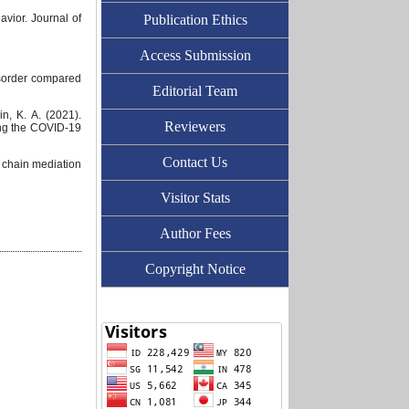
avior. Journal of
Publication Ethics
Access Submission
disorder compared
Editorial Team
n, K. A. (2021).
Reviewers
ing the COVID-19
Contact Us
: chain mediation
Visitor Stats
Author Fees
Copyright Notice