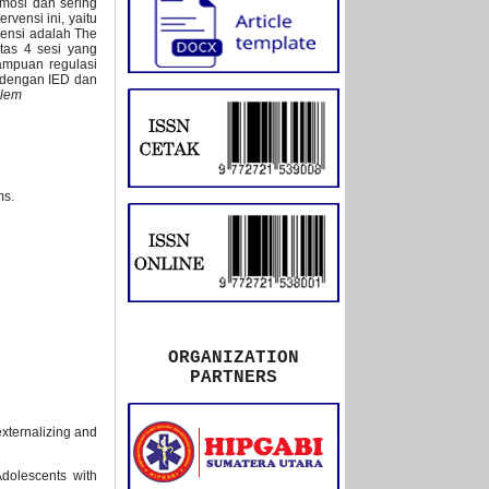
emosi dan sering
vensi ini, yaitu
vensi adalah The
atas 4 sesi yang
ampuan regulasi
n dengan IED dan
blem
ms.
ORGANIZATION
PARTNERS
 externalizing and
Adolescents with