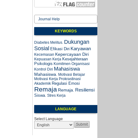
Journal Help
KEYWORDS
Dukungan
Diabetes Melitus.
Sosial
Karyawan
Efikasi Diri
Kepercayaan Diri
Kecemasan
Kesejahteraan
Kepuasan Kerja
Psikologis
Komitmen Organisasi
Mahasiswa
Kontrol Diri
Mahasiswa.
Motivasi Belajar
Motivasi Kerja
Prokrastinasi
Regulasi Emosi
Akademik
Remaja
Resiliensi
Remaja.
Siswa.
Stres Kerja
LANGUAGE
Select Language