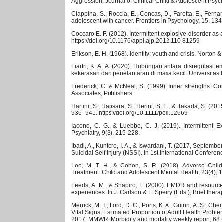
Aggression. Journal of Clinical Child & Adolescent Psyc
Ciappina, S., Roccia, E., Concas, D., Faretta, E., Fernand
adolescent with cancer. Frontiers in Psychology, 15, 13
Coccaro E. F. (2012). Intermittent explosive disorder as
https://doi.org/10.1176/appi.ajp.2012.110 81259
Erikson, E. H. (1968). Identity: youth and crisis. Norton &
Fiartri, K. A. A. (2020). Hubungan antara disregulas
kekerasan dan penelantaran di masa kecil. Universitas 
Frederick, C. & McNeal, S. (1999). Inner strengths:
Associates, Publishers.
Hartini, S., Hapsara, S., Herini, S. E., & Takada, S. (201
936–941. https://doi.org/10.1111/ped.12669
Iacono, C. G., & Luebbe, C. J. (2019). Intermittent E
Psychiatry, 9(3), 215-228.
Ibadi, A., Kuntoro, I. A., & Iswardani, T. (2017, Septem
Suicidal Self Injury (NSSI). In 1st International Confer
Lee, M. T. H., & Cohen, S. R. (2018). Adverse Chil
Treatment. Child and Adolescent Mental Health, 23(4), 
Leeds, A. M., & Shapiro, F. (2000). EMDR and resource 
experiences. In J. Carlson & L. Sperry (Eds.), Brief ther
Merrick, M. T., Ford, D. C., Ports, K. A., Guinn, A. S., Chen
Vital Signs: Estimated Proportion of Adult Health Probl
2017. MMWR. Morbidity and mortality weekly report, 68