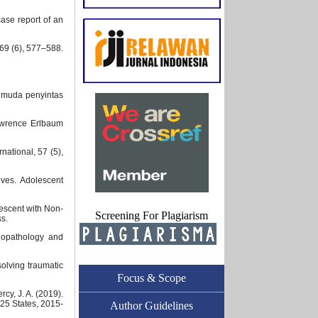
 case report of an
169 (6), 577–588.
a muda penyintas
Lawrence Erlbaum
rnational, 57 (5),
ives. Adolescent
lescent with Non-
Screening For Plagiarism
ss.
hopathology and
olving traumatic
Focus & Scope
rcy, J. A. (2019).
 25 States, 2015-
Author Guidelines