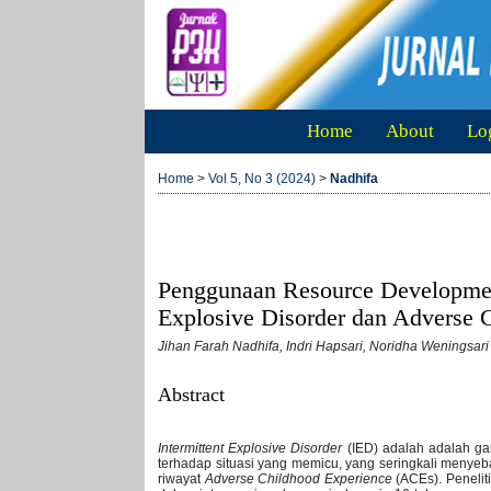
Home
About
Lo
Home
>
Vol 5, No 3 (2024)
>
Nadhifa
Penggunaan Resource Development
Explosive Disorder dan Adverse 
Jihan Farah Nadhifa, Indri Hapsari, Noridha Weningsari
Abstract
Intermittent Explosive Disorder
(IED) adalah adalah ga
terhadap situasi yang memicu, yang seringkali menyeb
riwayat
Adverse Childhood Experience
(ACEs). Peneli