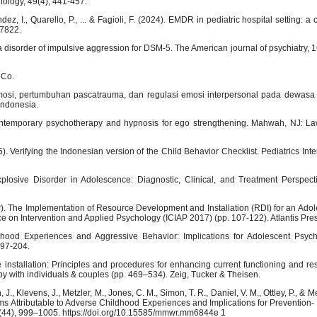
hology, 49(4), 441-457.
ez, I., Quarello, P., ... & Fagioli, F. (2024). EMDR in pediatric hospital setting: a
47822.
 a disorder of impulsive aggression for DSM-5. The American journal of psychiatry, 
 Co.
i emosi, pertumbuhan pascatrauma, dan regulasi emosi interpersonal pada dewas
Indonesia.
 Contemporary psychotherapy and hypnosis for ego strengthening. Mahwah, NJ: 
5). Verifying the Indonesian version of the Child Behavior Checklist. Pediatrics Inte
xplosive Disorder in Adolescence: Diagnostic, Clinical, and Treatment Perspect
ber). The Implementation of Resource Development and Installation (RDI) for an Ado
ence on Intervention and Applied Psychology (ICIAP 2017) (pp. 107-122). Atlantis Pre
dhood Experiences and Aggressive Behavior: Implications for Adolescent Psyc
197-204.
installation: Principles and procedures for enhancing current functioning and res
apy with individuals & couples (pp. 469–534). Zeig, Tucker & Theisen.
, J., Klevens, J., Metzler, M., Jones, C. M., Simon, T. R., Daniel, V. M., Ottley, P., & Me
ems Attributable to Adverse Childhood Experiences and Implications for Prevention-
 (44), 999–1005. https://doi.org/10.15585/mmwr.mm6844e 1