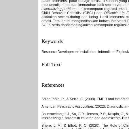
dalam intervensi pada remaja berusia 16 tahun yang me
memunculkan ledakan kemarahan baik secara verbal mau
externalizing problem
dan kemampuan regulasi emosi. A
Child Behavior Checklist (CBCL) dan
Difficulties i
dilakukan secara daring dan luring. Hasil intervens
emosi. Temuan ini mengindikasikan bahwa intervensi 
ACEs, serta dapat meningkatkan kemampuan regulasi e
Keywords
Resource Development Installation; Intermittent Explos
Full Text:
PDF
References
Adler-Tapia, R., & Settle, C. (2008). EMDR and the art o
American Psychiatric Association. (2022). Diagnostic and s
Bauermeister, J. J., So, C. Y., Jensen, P. S., Krispin, O.
internalizing disorders in children and adolescents. Braz
Briere, J. M., & Elliott, K. C. (2020). The Role of 