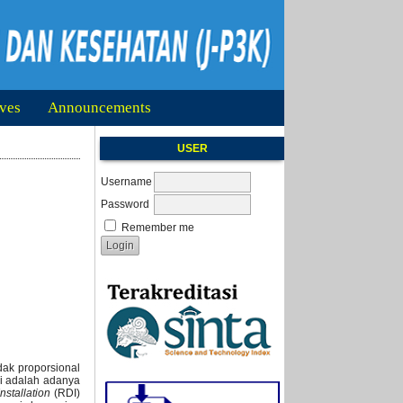
ves
Announcements
USER
Username
Password
Remember me
dak proporsional
ni adalah adanya
nstallation
(RDI)