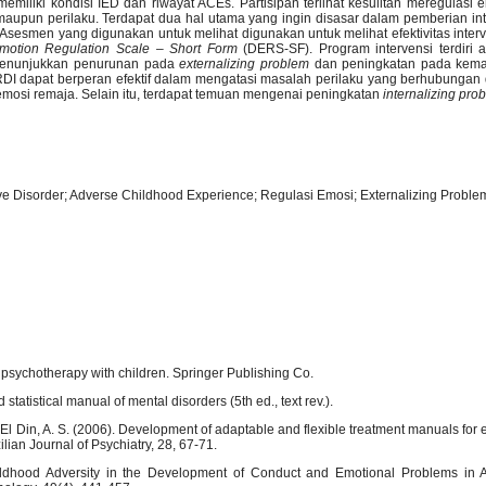
miliki kondisi IED dan riwayat ACEs. Partisipan terlihat kesulitan meregulasi 
pun perilaku. Terdapat dua hal utama yang ingin disasar dalam pemberian inter
sesmen yang digunakan untuk melihat digunakan untuk melihat efektivitas inter
n Emotion Regulation Scale – Short Form
(DERS-SF). Program intervensi terdiri 
i menunjukkan penurunan pada
externalizing problem
dan peningkatan pada kem
RDI dapat berperan efektif dalam mengatasi masalah perilaku yang berhubunga
mosi remaja. Selain itu, terdapat temuan mengenai peningkatan
internalizing pro
ive Disorder; Adverse Childhood Experience; Regulasi Emosi; Externalizing Proble
f psychotherapy with children. Springer Publishing Co.
tatistical manual of mental disorders (5th ed., text rev.).
, & El Din, A. S. (2006). Development of adaptable and flexible treatment manuals for
ilian Journal of Psychiatry, 28, 67-71.
Childhood Adversity in the Development of Conduct and Emotional Problems in 