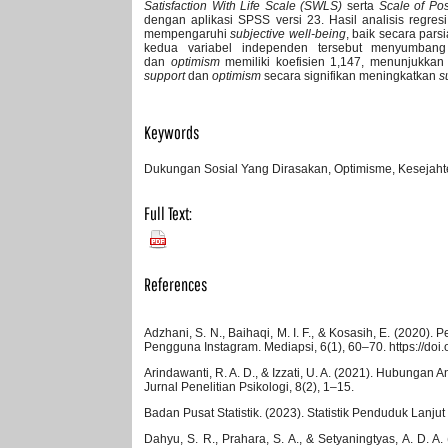
Satisfaction With Life Scale (SWLS)
serta
Scale of Po
dengan aplikasi SPSS versi 23. Hasil analisis regr
mempengaruhi
subjective well-being
, baik secara parsi
kedua variabel independen tersebut menyumban
dan
optimism
memiliki koefisien 1,147, menunjukkan
support
dan
optimism
secara signifikan meningkatkan
s
Keywords
Dukungan Sosial Yang Dirasakan, Optimisme, Kesejaht
Full Text:
PDF
References
Adzhani, S. N., Baihaqi, M. I. F., & Kosasih, E. (202
Pengguna Instagram. Mediapsi, 6(1), 60–70. https://do
Arindawanti, R. A. D., & Izzati, U. A. (2021). Hubung
Jurnal Penelitian Psikologi, 8(2), 1–15.
Badan Pusat Statistik. (2023). Statistik Penduduk Lanjut 
Dahyu, S. R., Prahara, S. A., & Setyaningtyas, A. D