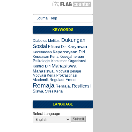
Journal Help
KEYWORDS
Dukungan
Diabetes Melitus.
Sosial
Karyawan
Efikasi Diri
Kepercayaan Diri
Kecemasan
Kesejahteraan
Kepuasan Kerja
Psikologis
Komitmen Organisasi
Mahasiswa
Kontrol Diri
Mahasiswa.
Motivasi Belajar
Motivasi Kerja
Prokrastinasi
Regulasi Emosi
Akademik
Remaja
Resiliensi
Remaja.
Siswa.
Stres Kerja
LANGUAGE
Select Language