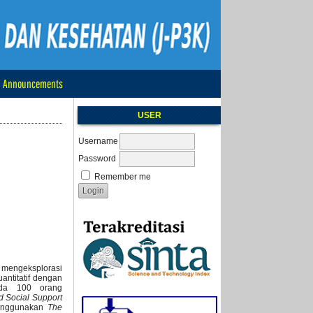
Announcements
USER
Username
Password
Remember me
 mengeksplorasi
antitatif dengan
a 100 orang
d Social Support
enggunakan
The