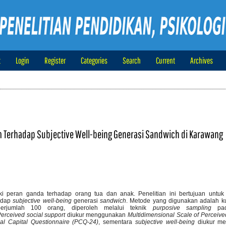
t
Login
Register
Categories
Search
Current
Archives
m Terhadap Subjective Well-being Generasi Sandwich di Karawang
i peran ganda terhadap orang tua dan anak. Penelitian ini bertujuan untuk
adap
subjective well-being
generasi
sandwich
. Metode yang digunakan adalah ku
 berjumlah 100 orang, diperoleh melalui teknik
purposive sampling
pad
erceived social support
diukur menggunakan
Multidimensional Scale of Perceive
al Capital Questionnaire (PCQ-24)
, sementara
subjective well-being
diukur m