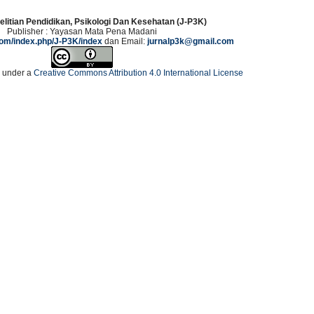
elitian Pendidikan, Psikologi Dan Kesehatan (J-P3K)
Publisher : Yayasan Mata Pena Madani
.com/index.php/J-P3K/index
dan Email:
jurnalp3k@gmail.com
d under a
Creative Commons Attribution 4.0 International License