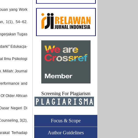
mpuan yang Work
n, 1(1), 54–62.
engerjakan Tugas
darki" Edukacja-
l Ilmu Psikologi
 Millah: Journal
 Performance and
Screening For Plagiarism
 Of Older African
Dasar Negeri Di
Focus & Scope
ounseling, 3(2),
Author Guidelines
arakat Terhadap