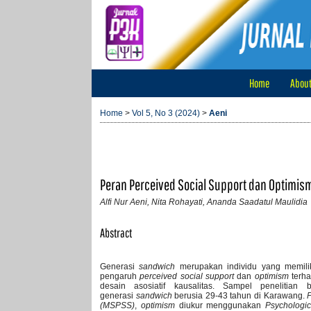
Home
Abou
Home
>
Vol 5, No 3 (2024)
>
Aeni
Peran Perceived Social Support dan Optimis
Alfi Nur Aeni, Nita Rohayati, Ananda Saadatul Maulidia
Abstract
Generasi
sandwich
merupakan individu yang memilik
pengaruh
perceived social support
dan
optimism
terh
desain asosiatif kausalitas. Sampel penelitian
generasi
sandwich
berusia 29-43 tahun di Karawang.
P
(MSPSS)
,
optimism
diukur menggunakan
Psychologic