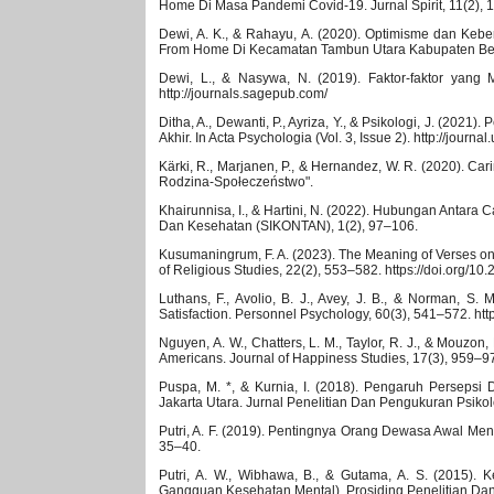
Home Di Masa Pandemi Covid-19. Jurnal Spirit, 11(2), 
Dewi, A. K., & Rahayu, A. (2020). Optimisme dan Ke
From Home Di Kecamatan Tambun Utara Kabupaten Beka
Dewi, L., & Nasywa, N. (2019). Faktor-faktor yang 
http://journals.sagepub.com/
Ditha, A., Dewanti, P., Ayriza, Y., & Psikologi, J. (
Akhir. In Acta Psychologia (Vol. 3, Issue 2). http://journ
Kärki, R., Marjanen, P., & Hernandez, W. R. (2020). C
Rodzina-Społeczeństwo".
Khairunnisa, I., & Hartini, N. (2022). Hubungan Antara
Dan Kesehatan (SIKONTAN), 1(2), 97–106.
Kusumaningrum, F. A. (2023). The Meaning of Verses on 
of Religious Studies, 22(2), 553–582. https://doi.org/10.
Luthans, F., Avolio, B. J., Avey, J. B., & Norman, S
Satisfaction. Personnel Psychology, 60(3), 541–572. htt
Nguyen, A. W., Chatters, L. M., Taylor, R. J., & Mouzo
Americans. Journal of Happiness Studies, 17(3), 959–9
Puspa, M. *, & Kurnia, I. (2018). Pengaruh Perseps
Jakarta Utara. Jurnal Penelitian Dan Pengukuran Psikolo
Putri, A. F. (2019). Pentingnya Orang Dewasa Awal M
35–40.
Putri, A. W., Wibhawa, B., & Gutama, A. S. (2015)
Gangguan Kesehatan Mental). Prosiding Penelitian Da