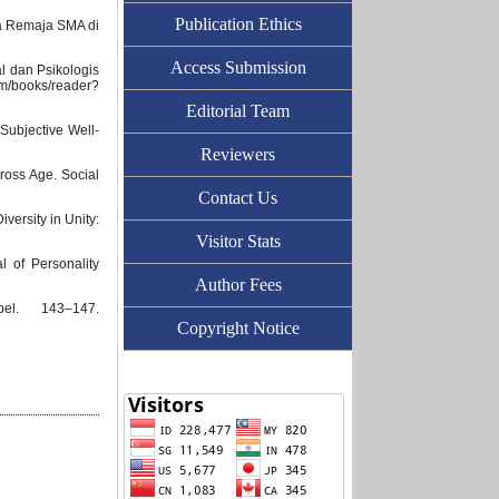
Publication Ethics
ada Remaja SMA di
Access Submission
l dan Psikologis
m/books/reader?
Editorial Team
 Subjective Well-
Reviewers
cross Age. Social
Contact Us
versity in Unity:
Visitor Stats
l of Personality
Author Fees
el. 143–147.
Copyright Notice