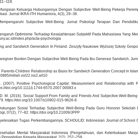
111–118.
berfungsian Keluarga Hubungannya Dengan Subjective Well-Being Pekerja Pere
si. Jurnal IKRA-ITH Humaniora, 4(3), 29–36.
Mempengaruhi Subjective Well-Being. Jurnal Psikologi Terapan Dan Pendidika
2021). Pengaruh Optimisme Terhadap Kesejahteraan Subjektif Pada Mahasiswa Yang M
al.uny.ac.id/index.php/acta-psychologia
aring and Sandwich Generation In Finland. Zeszyty Naukowe Wyższej Szkoły Gospo
 Caregiver Burden Dengan Subjective Well-Being Pada Ibu Generasi Sandwich. Jurna
Parents-Children Relationship as Basis for Sandwich Generation Concept in Islam.
20885/millah.vol22.iss2.art10
. M. (2007). Positive Psychological Capital: Measurement and Relationship with
ps://doi.org/10.1111/j.1744-6570.2007.00083.x
n, D. M. (2016). Social Support From Family and Friends And Subjective Well-Being
79. https://doi.org/10.1007/s10902-015-9626-8
i Dukungan Sosial Terhadap Subjective Well-Being Pada Guru Honorer Sekolah 
gi, 07(2), 77–82. https://doi.org/10.21009/JPPP
enyelesaikan Tugas Perkembangannya. SCHOULID: Indonesian Journal of School C
. Kesehatan Mental Masyarakat Indonesia (Pengetahuan, dan Keterbukaan Masy
n Pengabdian Kepada Masyarakat, 2(2), 252–258.