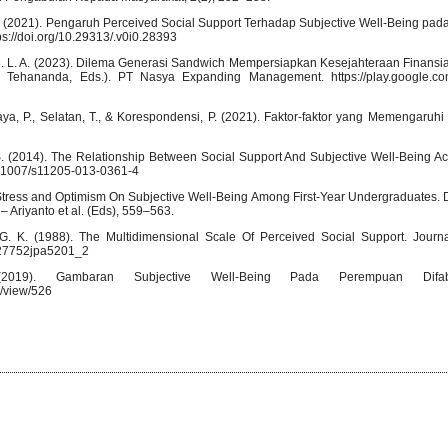
ogi, F. (2021). Pengaruh Perceived Social Support Terhadap Subjective Well-Being p
s://doi.org/10.29313/.v0i0.28393
, D. L. A. (2023). Dilema Generasi Sandwich Mempersiapkan Kesejahteraan Finansia
A. Tehananda, Eds.). PT Nasya Expanding Management. https://play.google.co
 Jaya, P., Selatan, T., & Korespondensi, P. (2021). Faktor-faktor yang Memengaruhi
i, S. (2014). The Relationship Between Social Support And Subjective Well-Being A
10.1007/s11205-013-0361-4
 Stress and Optimism On Subjective Well-Being Among First-Year Undergraduates. Di
 Ariyanto et al. (Eds), 559–563.
 G. K. (1988). The Multidimensional Scale Of Perceived Social Support. Journa
5327752jpa5201_2
019). Gambaran Subjective Well-Being Pada Perempuan Difab
e/view/526