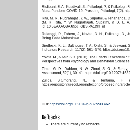
Ristipani, E. A., Kusdiyati, S., Psikologi, P., & Psikol
Masa Pandemi COVID-19. Prosiding Psikologi, 7(2). http
Rita, M. R., Nugrahajati, Y. W., Supatmi, & Tehananda
(M. R. Rita, Y. W. Nugrahajati, Supatmi, & D. L. 
id=10i5EAAAQBAJ&pg=GBS.PA1&hl=id
Rulanggi, R., Fahera, J., Novira, D. N., Psikologi, D.,
Being Pada Mahasiswa.
Siedlecki, K. L., Salthouse, T. A., Oishi, S., & Jeswan
Indicators Research, 117(2), 561–576. https://doi.org/
Yovita, M., & Asih S.R. (2018). The Effects Of Academic
Perspectives from Psychology and Behavioral Sciences –
Zimet, G. D., Dahlem, N. W., Zimet, S. G., & Farley,
Assessment, 52(1), 30–41. https://doi.org/10.1207/s1
Zulida Situmorang, N., & Tentama, F. (2
https://repository.urecol.org/index.php/proceeding/articl
DOI:
https://doi.org/10.51849/j-p3k.v5i3.462
Refbacks
There are currently no refbacks.