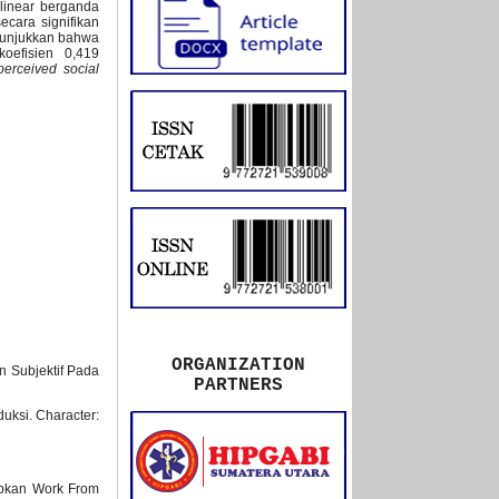
 linear berganda
ecara signifikan
unjukkan bahwa
oefisien 0,419
perceived social
ORGANIZATION
n Subjektif Pada
PARTNERS
uksi. Character:
rapkan Work From