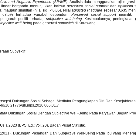
sitive and Negative Experience (SPANE)
. Analisis data menggunakan uji regresi
esi linear berganda menunjukkan bahwa
perceived social support
dan
optimism
s
al maupun simultan (nilai sig. < 0,05). Nilai
adjusted R square
sebesar 0,635 men
g 63,5% terhadap variabel dependen.
Perceived social support
memiliki k
 pengaruh positif terhadap
subjective well-being
. Kesimpulannya, peningkatan
ubjective well-being
pada generasi
sandwich
di Karawang.
eraan Subyektif
0). Persepsi Dukungan Sosial Sebagai Mediator Pengungkapan Diri Dan Kesejahteraa
i.org/10.21776/ub.mps.2020.006.01.7
an Antara Dukungan Sosial Dengan Subjective Well-Being Pada Karyawan Bagian Prod
Usia 2023 (BPS, Ed.; Vol. 20). Badan Pusat Statistik.
. A. (2021). Dukungan Pasangan Dan Subjective Well-Being Pada Ibu yang Mene