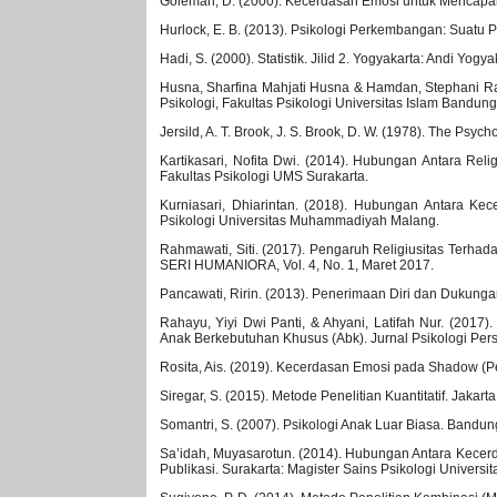
Goleman, D. (2000). Kecerdasan Emosi untuk Mencapai 
Hurlock, E. B. (2013). Psikologi Perkembangan: Suatu
Hadi, S. (2000). Statistik. Jilid 2. Yogyakarta: Andi Yogya
Husna, Sharfina Mahjati Husna & Hamdan, Stephani Ra
Psikologi, Fakultas Psikologi Universitas Islam Bandung.
Jersild, A. T. Brook, J. S. Brook, D. W. (1978). The Psy
Kartikasari, Nofita Dwi. (2014). Hubungan Antara Reli
Fakultas Psikologi UMS Surakarta.
Kurniasari, Dhiarintan. (2018). Hubungan Antara K
Psikologi Universitas Muhammadiyah Malang.
Rahmawati, Siti. (2017). Pengaruh Religiusitas Terha
SERI HUMANIORA, Vol. 4, No. 1, Maret 2017.
Pancawati, Ririn. (2013). Penerimaan Diri dan Dukungan
Rahayu, Yiyi Dwi Panti, & Ahyani, Latifah Nur. (20
Anak Berkebutuhan Khusus (Abk). Jurnal Psikologi Persep
Rosita, Ais. (2019). Kecerdasan Emosi pada Shadow (P
Siregar, S. (2015). Metode Penelitian Kuantitatif. Jaka
Somantri, S. (2007). Psikologi Anak Luar Biasa. Bandun
Sa’idah, Muyasarotun. (2014). Hubungan Antara Kece
Publikasi. Surakarta: Magister Sains Psikologi Univer