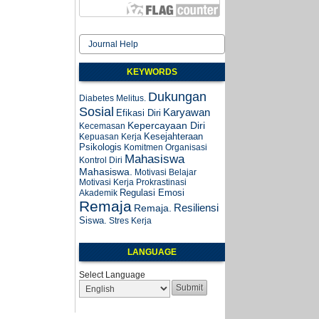
Journal Help
KEYWORDS
Dukungan
Diabetes Melitus.
Sosial
Karyawan
Efikasi Diri
Kepercayaan Diri
Kecemasan
Kesejahteraan
Kepuasan Kerja
Psikologis
Komitmen Organisasi
Mahasiswa
Kontrol Diri
Mahasiswa.
Motivasi Belajar
Motivasi Kerja
Prokrastinasi
Regulasi Emosi
Akademik
Remaja
Resiliensi
Remaja.
Siswa.
Stres Kerja
LANGUAGE
Select Language