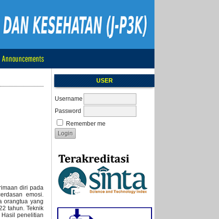
Announcements
USER
Username
Password
Remember me
imaan diri pada
cerdasan emosi.
da orangtua yang
22 tahun. Teknik
Hasil penelitian