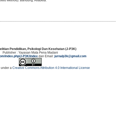
ixed Method). Bandung: Alfabeta.
elitian Pendidikan, Psikologi Dan Kesehatan (J-P3K)
Publisher : Yayasan Mata Pena Madani
.com/index.php/J-P3K/index
dan Email:
jurnalp3k@gmail.com
d under a
Creative Commons Attribution 4.0 International License