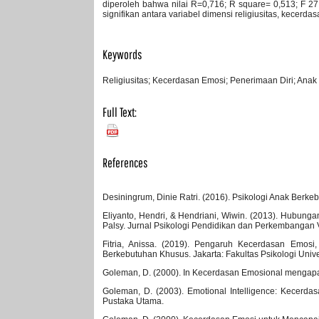
diperoleh bahwa nilai R=0,716; R square= 0,513; F 27
signifikan antara variabel dimensi religiusitas, kecer
Keywords
Religiusitas; Kecerdasan Emosi; Penerimaan Diri; Ana
Full Text:
PDF
References
Desiningrum, Dinie Ratri. (2016). Psikologi Anak Berke
Eliyanto, Hendri, & Hendriani, Wiwin. (2013). Hubu
Palsy. Jurnal Psikologi Pendidikan dan Perkembangan V
Fitria, Anissa. (2019). Pengaruh Kecerdasan Em
Berkebutuhan Khusus. Jakarta: Fakultas Psikologi Univer
Goleman, D. (2000). In Kecerdasan Emosional mengapa 
Goleman, D. (2003). Emotional Intelligence: Kecerda
Pustaka Utama.