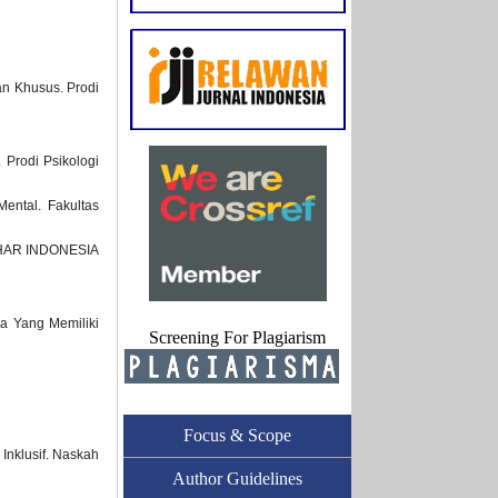
an Khusus. Prodi
 Prodi Psikologi
ental. Fakultas
-AZHAR INDONESIA
a Yang Memiliki
Screening For Plagiarism
Focus & Scope
nklusif. Naskah
Author Guidelines