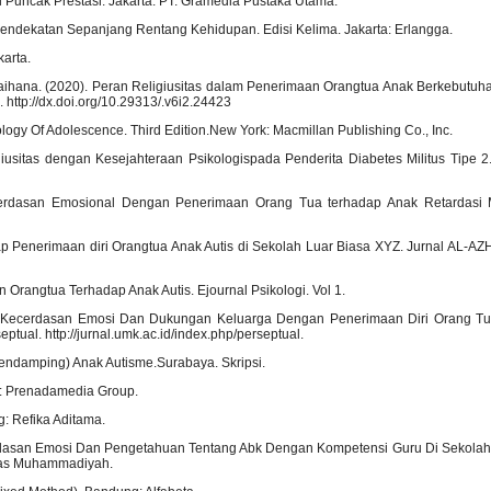
Puncak Prestasi. Jakarta: PT. Gramedia Pustaka Utama.
 Pendekatan Sepanjang Rentang Kehidupan. Edisi Kelima. Jakarta: Erlangga.
karta.
ihana. (2020). Peran Religiusitas dalam Penerimaan Orangtua Anak Berkebutuh
 http://dx.doi.org/10.29313/.v6i2.24423
chology Of Adolescence. Third Edition.New York: Macmillan Publishing Co., Inc.
giusitas dengan Kesejahteraan Psikologispada Penderita Diabetes Militus Tipe 2.
ecerdasan Emosional Dengan Penerimaan Orang Tua terhadap Anak Retardasi M
dap Penerimaan diri Orangtua Anak Autis di Sekolah Luar Biasa XYZ. Jurnal AL
 Orangtua Terhadap Anak Autis. Ejournal Psikologi. Vol 1.
17). Kecerdasan Emosi Dan Dukungan Keluarga Dengan Penerimaan Diri Orang Tu
tual. http://jurnal.umk.ac.id/index.php/perseptual.
endamping) Anak Autisme.Surabaya. Skripsi.
rta: Prenadamedia Group.
g: Refika Aditama.
rdasan Emosi Dan Pengetahuan Tentang Abk Dengan Kompetensi Guru Di Sekolah I
sitas Muhammadiyah.