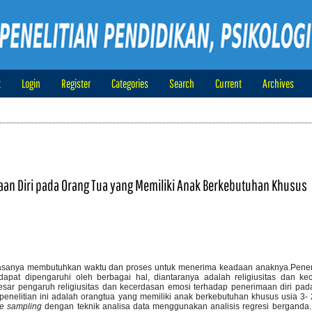
t
Login
Register
Categories
Search
Current
Archives
maan Diri pada Orang Tua yang Memiliki Anak Berkebutuhan Khusus
iasanya membutuhkan waktu dan proses untuk menerima keadaan anaknya.Pener
apat dipengaruhi oleh berbagai hal, diantaranya adalah religiusitas dan ke
besar pengaruh religiusitas dan kecerdasan emosi terhadap penerimaan diri pa
penelitian ini adalah orangtua yang memiliki anak berkebutuhan khusus usia 3- 
ve sampling
dengan teknik analisa data menggunakan analisis regresi berganda. 