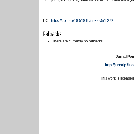
Sugiyono, P. D. (2014). Metode Penelitian Kombinasi (M
DOI:
https://doi.org/10.51849/j-p3k.v5i1.272
Refbacks
There are currently no refbacks.
Jurnal Pen
http://jurnalp3k
This work is license