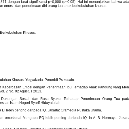
,871 dengan taraf signifikansi p=0,000 (p<0,05). Hal ini menunjukkan bahwa a
dasan emosi, dan penerimaan diri orang tua anak berkebutuhan khusus.
k Berkebutuhan Khusus.
butuhan Khusus. Yogyakarta: Penerbit Psikosain.
ngan Kecerdasan Emosi dengan Penerimaan Ibu Terhadap Anak Kandung yang Men
ol. 2 No. 02 Agustus 2013.
osi, Dukungan Sosial, dan Rasa Syukur Terhadap Penerimaan Orang Tua pa
sitas Islam Negeri Syarif Hidayatullah.
EI lebih penting daripada IQ. Jakarta: Gramedia Pustaka Utama.
san emosional Mengapa EQ lebih penting daripada IQ. In A. B. Hermaya. Jakar