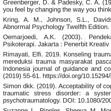
Greenberger, D. & Padesky, C. A. (
you feel by changing the way you thin
Kring, A. M., Johnson, S.L., David
Abnormal Psychology Twelfth Edition.
Oemarjoedi, A.K. (2003). Pendek
Psikoterapi. Jakarta : Penerbit Kreativ
Rimayati, Elfi. 2019. Konseling tra
mereduksi trauma masyarakat pasca
Indonesia journal of guidance and con
(2019) 55-61. https://doi.org/10.15294
Simon dkk. (2019). Acceptability of co
traumatic stress disorder: a syste
psychotraumatology. DOI: 10.1080/2
Suzanne L. Pineles, Sheeva M. Mo