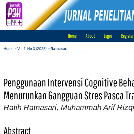
Home
About
Login
Register
Home
>
Vol 4, No 3 (2023)
>
Ratnasari
Penggunaan Intervensi Cognitive Beha
Menurunkan Gangguan Stres Pasca T
Ratih Ratnasari, Muhammah Arif Rizq
Abstract