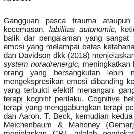
Gangguan pasca trauma ataupun 
kecemasan,
labilitas autonomic,
ket
balik dar pengalaman yang sangat s
emosi yang melampai batas ketahana
dan Davidson dkk (2018) menjelaska
system noradrenergic,
meningkatkan 
orang yang bersangkutan lebih m
mengekspresikan emosi dibanding kon
yang terbukti efektif menangani ga
terapi kognitif perilaku. Cognitive 
terapi yang menggabungkan terapi peril
dan Aaron. T. Beck, kemudian kedua 
Meichenbaum & Mahoney (Oemarjoe
menjelaskan CBT adalah pendekata