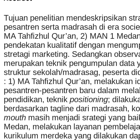
Tujuan penelitian mendeskripsikan str
pesantren serta madrasah di era society 
MA Tahfizhul Qur’an, 2) MAN 1 Medan
pendekatan kualitatif dengan mengump
stretagi marketing. Sedangkan observ
merupakan teknik pengumpulan data y
struktur sekolah/madrasag, peserta did
: 1) MA Tahfizhul Qur’an, melakukan ide
pesantren-pesantren baru dalam mela
pendidikan, teknik
positioning
; dilaku
berdasarkan tagline dari madrasah, 
mouth
masih menjadi srategi yang ba
Medan, melakukan layanan pembelajar
kurikulum merdeka yang dilakukan da