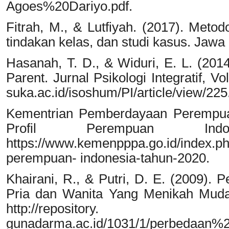
Agoes%20Dariyo.pdf.
Fitrah, M., & Lutfiyah. (2017). Metodol
tindakan kelas, dan studi kasus. Jawa 
Hasanah, T. D., & Widuri, E. L. (201
Parent. Jurnal Psikologi Integratif, Vo
suka.ac.id/isoshum/PI/article/view/225
Kementrian Pemberdayaan Perempuan
Profil Perempuan Ind
https://www.kemenpppa.go.id/index.php
perempuan- indonesia-tahun-2020.
Khairani, R., & Putri, D. E. (2009)
Pria dan Wanita Yang Menikah Muda
http://repository.
gunadarma.ac.id/1031/1/perbedaa