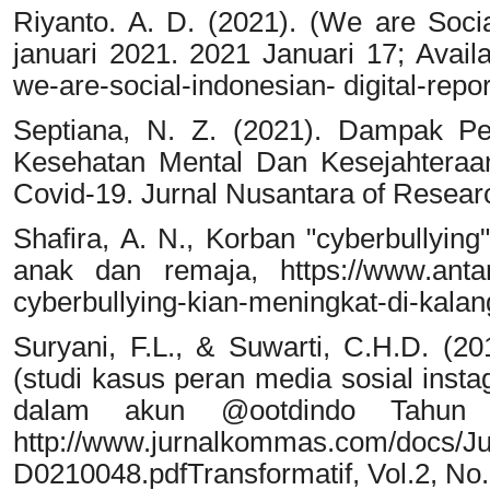
Riyanto. A. D. (2021). (We are Socia
januari 2021. 2021 Januari 17; Availab
we-are-social-indonesian- digital-repor
Septiana, N. Z. (2021). Dampak P
Kesehatan Mental Dan Kesejahtera
Covid-19. Jurnal Nusantara of Researc
Shafira, A. N., Korban "cyberbullyin
anak dan remaja, https://www.antar
cyberbullying-kian-meningkat-di-kal
Suryani, F.L., & Suwarti, C.H.D. (2
(studi kasus peran media sosial inst
dalam akun @ootdindo Tahun 
http://www.jurnalkommas.com/doc
D0210048.pdfTransformatif, Vol.2, No.