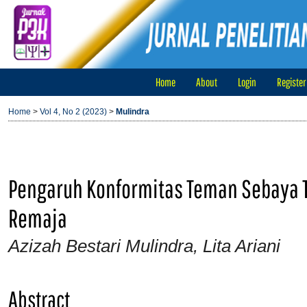
Home
About
Login
Register
Home
>
Vol 4, No 2 (2023)
>
Mulindra
Pengaruh Konformitas Teman Sebaya T
Remaja
Azizah Bestari Mulindra, Lita Ariani
Abstract