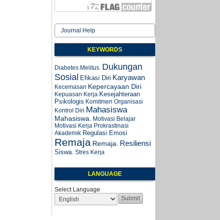
Journal Help
KEYWORDS
Dukungan
Diabetes Melitus.
Sosial
Karyawan
Efikasi Diri
Kepercayaan Diri
Kecemasan
Kesejahteraan
Kepuasan Kerja
Psikologis
Komitmen Organisasi
Mahasiswa
Kontrol Diri
Mahasiswa.
Motivasi Belajar
Motivasi Kerja
Prokrastinasi
Regulasi Emosi
Akademik
Remaja
Resiliensi
Remaja.
Siswa.
Stres Kerja
LANGUAGE
Select Language