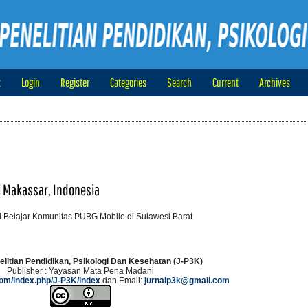
t
Login
Register
Categories
Search
Current
Archives
i Makassar, Indonesia
i Belajar Komunitas PUBG Mobile di Sulawesi Barat
elitian Pendidikan, Psikologi Dan Kesehatan (J-P3K)
Publisher : Yayasan Mata Pena Madani
.com/index.php/J-P3K/index
dan Email:
jurnalp3k@gmail.com