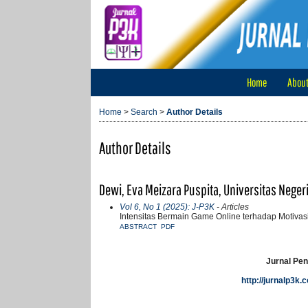
Home
Abou
Home
>
Search
>
Author Details
Author Details
Dewi, Eva Meizara Puspita, Universitas Neger
Vol 6, No 1 (2025): J-P3K
- Articles
Intensitas Bermain Game Online terhadap Motivas
ABSTRACT
PDF
Jurnal Pen
http://jurnalp3k