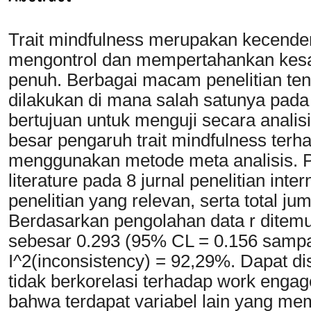
Trait mindfulness merupakan kecender
mengontrol dan mempertahankan kesad
penuh. Berbagai macam penelitian tent
dilakukan di mana salah satunya pada
bertujuan untuk menguji secara analis
besar pengaruh trait mindfulness te
menggunakan metode meta analisis. P
literature pada 8 jurnal penelitian in
penelitian yang relevan, serta total j
Berdasarkan pengolahan data r ditemuka
sebesar 0.293 (95% CL = 0.156 sampa
I^2(inconsistency) = 92,29%. Dapat di
tidak berkorelasi terhadap work enga
bahwa terdapat variabel lain yang memil